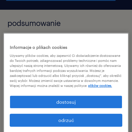
podsumowanie
trzcianka, wielkopolskie
Informacje o plikach cookies
временная работа
Używamy plików cookies, aby zapewnić Ci doświadczenie dostosowane
pełen etat
do Twoich potrzeb, zdiagnozować problemy techniczne i pomóc nam
ulepszyć naszą stronę internetową. Używamy ich również do oferowania
bardziej trafnych informacji podczas wyszukiwania. Możesz je
zaakceptować lub odrzucić albo kliknąć przycisk „dostosuj”, aby określić
swój wybór. Możesz zmienić swoje ustawienia w dowolnym momencie.
Więcej informacji można znaleźć w naszej polityce
plików cookies.
specjalizacja
продукция
dostosuj
reference number
odrzuć
46734038