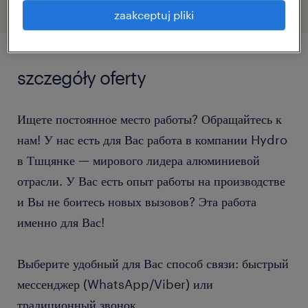
zaakceptuj pliki
szczegóły oferty
Ищете постоянное место работы? Обращайтесь к
нам! У нас есть для Вас работа в компании Hydro
в Тшцянке — мирового лидера алюминиевой
отрасли. У Вас есть опыт работы на производстве
и Вы не боитесь новых вызовов? Эта работа
именно для Вас!
Выберите удобный для Вас способ связи: быстрый
мессенджер (WhatsApp/Viber) или
традиционный звонок.
...