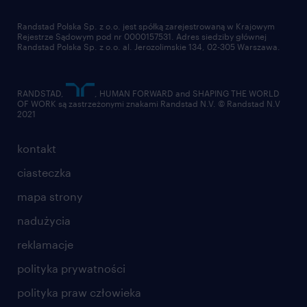
dla dostawców
złóż CV
Randstad Polska Sp. z o.o. jest spółką zarejestrowaną w Krajowym
Rejestrze Sądowym pod nr 0000157531. Adres siedziby głównej
Randstad Polska Sp. z o.o. al. Jerozolimskie 134, 02-305 Warszawa.
RANDSTAD,
, HUMAN FORWARD and SHAPING THE WORLD
OF WORK są zastrzeżonymi znakami Randstad N.V. © Randstad N.V
2021
kontakt
ciasteczka
mapa strony
nadużycia
reklamacje
polityka prywatności
polityka praw człowieka