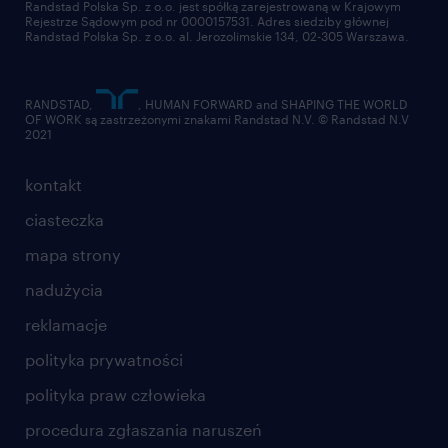
Randstad Polska Sp. z o.o. jest spółką zarejestrowaną w Krajowym
Rejestrze Sądowym pod nr 0000157531. Adres siedziby głównej
Randstad Polska Sp. z o.o. al. Jerozolimskie 134, 02-305 Warszawa.
RANDSTAD,
, HUMAN FORWARD and SHAPING THE WORLD
OF WORK są zastrzeżonymi znakami Randstad N.V. © Randstad N.V
2021
kontakt
ciasteczka
mapa strony
nadużycia
reklamacje
polityka prywatności
polityka praw człowieka
procedura zgłaszania naruszeń