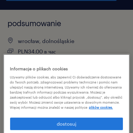
podsumowanie
wrocław, dolnośląskie
PLN34.00 в час
временная работа
Informacje o plikach cookies
pełen etat
Używamy plików cookies, aby zapewnić Ci doświadczenie dostosowane
do Twoich potrzeb, zdiagnozować problemy techniczne i pomóc nam
ulepszyć naszą stronę internetową. Używamy ich również do oferowania
bardziej trafnych informacji podczas wyszukiwania. Możesz je
zaakceptować lub odrzucić albo kliknąć przycisk „dostosuj”, aby określić
specjalizacja
swój wybór. Możesz zmienić swoje ustawienia w dowolnym momencie.
продукция
Więcej informacji można znaleźć w naszej polityce
plików cookies.
reference number
dostosuj
46999325