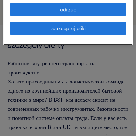
odrzuć
zaakceptuj pliki
szczegóły oferty
Работник внутреннего транспорта на
производстве
Хотите присоединиться к логистической команде
одного из крупнейших производителей бытовой
техники в мире? В BSH мы делаем акцент на
современных рабочих инструментах, безопасности
и понятной системе оплаты труда. Если у вас есть
права категории B или UDT и вы ищете место, где