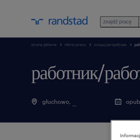
znajdź pracę
strona główna
oferty pracy
склады/дистрибуция
раб
работник/рабо
głuchowo
,
wielkopolskie
Informacj