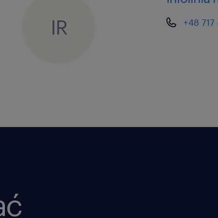
возможность долгосрочного сотрудн
IR
+48 717
работа на современном складе — без
комфортной температуре, с автома
дружелюбный коллектив и отличная 
бесплатный транспорт из Познани 
обеспечиваем рабочей одеждой
ać