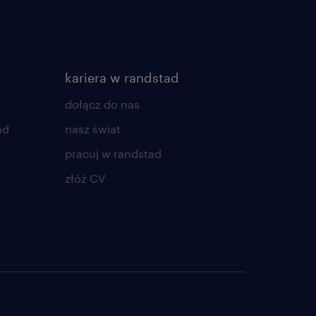
kariera w randstad
dołącz do nas
ad
nasz świat
pracuj w randstad
złóż CV