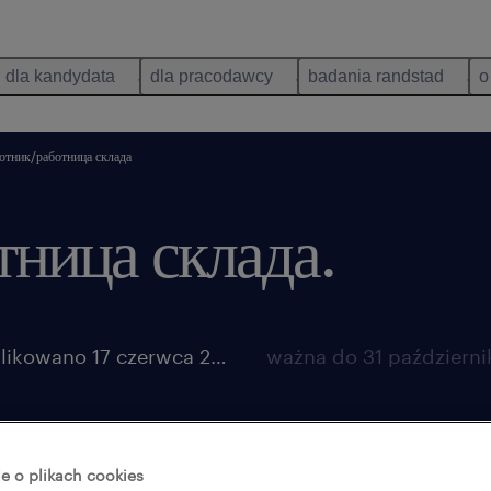
dla kandydata
dla pracodawcy
badania randstad
o
отник/работница склада
тница склада.
opublikowano 17 czerwca 2026
e o plikach cookies