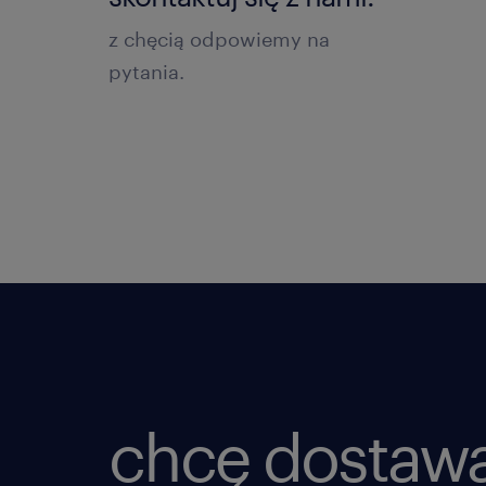
z chęcią odpowiemy na
pytania.
chcę dostaw