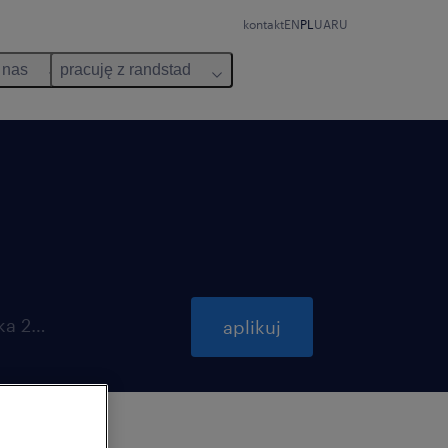
kontakt
EN
PL
UA
RU
 nas
pracuję z randstad
ważna do 31 października 2026
aplikuj