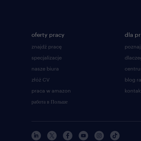
oferty pracy
dla p
znajdź pracę
poznaj
specjalizacje
dlacze
nasze biura
centr
złóż CV
blog r
praca w amazon
kontak
работа в Польше