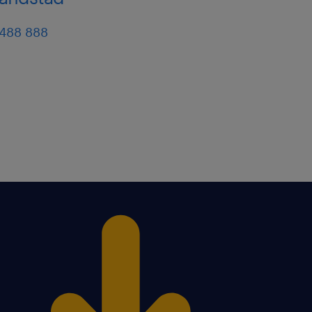
ичества
 488 888
 посторонних запахов, в
тизированными процессами
атмосфера на работе
(Poznań Górczyn)