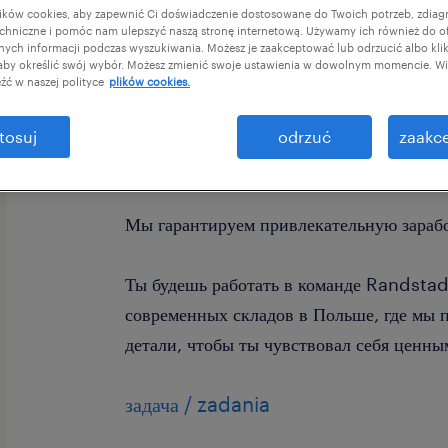
ków cookies, aby zapewnić Ci doświadczenie dostosowane do Twoich potrzeb, zdia
chniczne i pomóc nam ulepszyć naszą stronę internetową. Używamy ich również do o
afnych informacji podczas wyszukiwania. Możesz je zaakceptować lub odrzucić albo kli
 aby określić swój wybór. Możesz zmienić swoje ustawienia w dowolnym momencie. Wię
źć w naszej polityce
plików cookies.
Желаешь хорошо зарабатывать и работат
tosuj
odrzuć
zaakce
Ознакомься с нашей новой вакансией в 
Мы гарантируем привлекательную зараб
Ты будешь работать в команде Randstad
современных складов в Польше, где мы 
детали, чтобы ты чувствовал себя ценны
задача / zadania