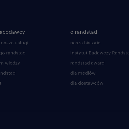
racodawcy
o randstad
 nasze usługi
nasza historia
go randstad
Instytut Badawczy Randst
um wiedzy
randstad award
andstad
dla mediów
t
dla dostawców