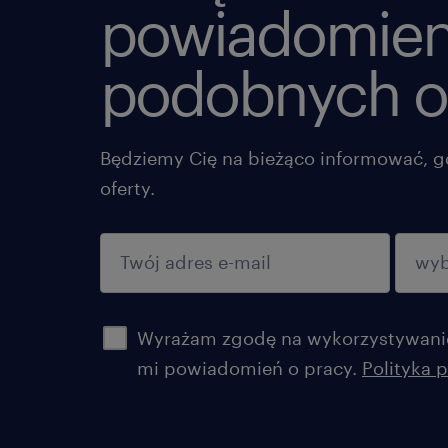
powiadomien
podobnych o
Będziemy Cię na bieżąco informować, g
oferty.
potwierdź
Wyrażam zgodę na wykorzystywanie
mi powiadomień o pracy.
Polityka 