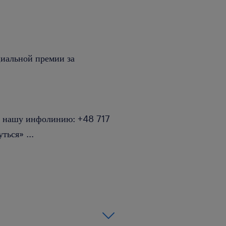
циальной премии за
на нашу инфолинию: +48 717
уться»
...