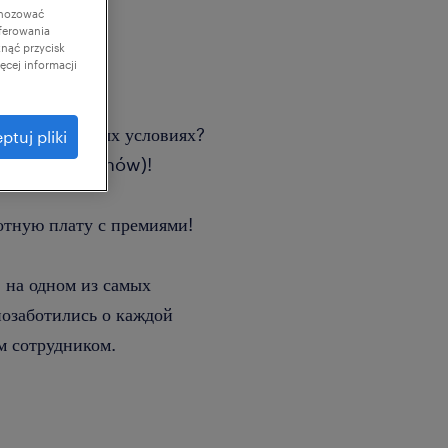
gnozować
ferowania
knąć przycisk
cej informacji
ь в комфортных условиях?
ptuj pliki
Глухово (Głuchów)!
отную плату с премиями!
 на одном из самых
позаботились о каждой
м сотрудником.