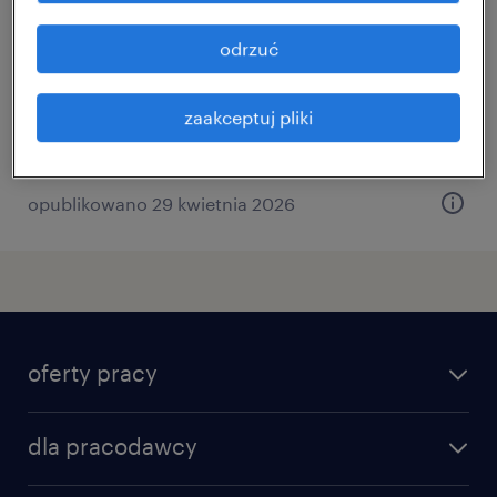
olsztyn, warmińsko-mazurskie
odrzuć
praca stała
zaakceptuj pliki
opublikowano 29 kwietnia 2026
oferty pracy
znajdź pracę
dla pracodawcy
specjalizacje