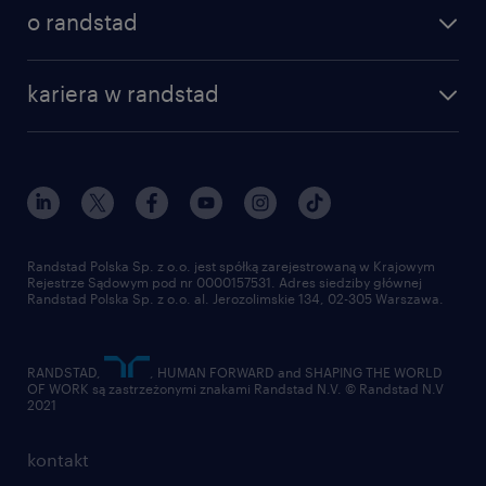
poznaj nasze usługi
nasze biura
o randstad
dlaczego randstad
złóż CV
nasza historia
centrum wiedzy
praca w amazon
kariera w randstad
Instytut Badawczy Randstad
blog randstad
работа в Польше
dołącz do nas
randstad award
kontakt
nasz świat
dla mediów
pracuj w randstad
dla dostawców
złóż CV
Randstad Polska Sp. z o.o. jest spółką zarejestrowaną w Krajowym
Rejestrze Sądowym pod nr 0000157531. Adres siedziby głównej
Randstad Polska Sp. z o.o. al. Jerozolimskie 134, 02-305 Warszawa.
RANDSTAD,
, HUMAN FORWARD and SHAPING THE WORLD
OF WORK są zastrzeżonymi znakami Randstad N.V. © Randstad N.V
2021
kontakt