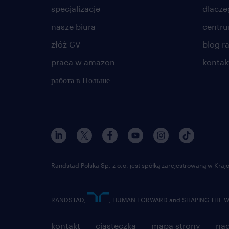
specjalizacje
dlacze
nasze biura
centr
złóż CV
blog r
praca w amazon
kontak
работа в Польше
Randstad Polska Sp. z o.o. jest spółką zarejestrowaną w Kr
RANDSTAD,
, HUMAN FORWARD and SHAPING THE WOR
kontakt
ciasteczka
mapa strony
nad