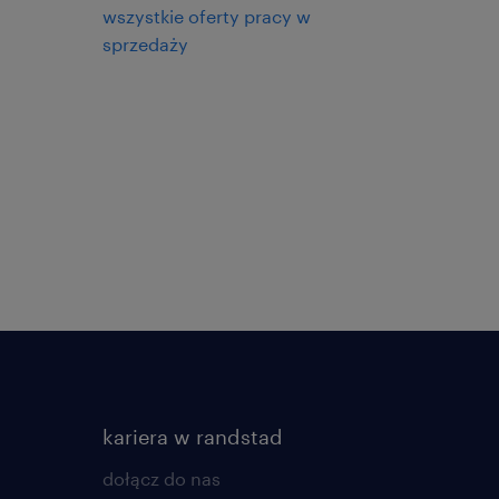
wszystkie oferty pracy w
sprzedaży
kariera w randstad
dołącz do nas