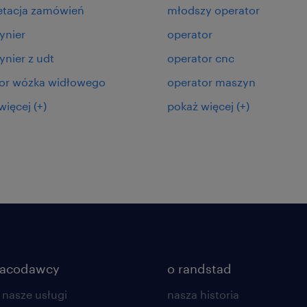
etacja zamówień
młodszy operator
ynier
operator
nier z udt
operator cnc
or wózka widłowego
operator maszyn
więcej
(+)
pokaż więcej
(+)
racodawcy
o randstad
 nasze usługi
nasza historia