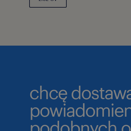
chcę dostaw
powiadomien
podobnych o