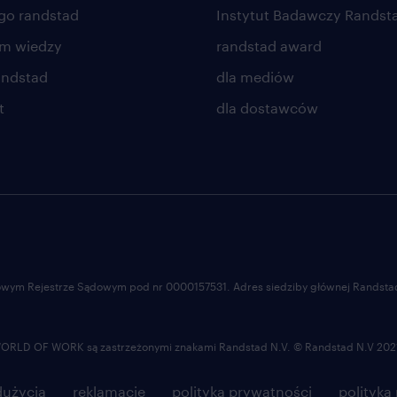
go randstad
Instytut Badawczy Randst
um wiedzy
randstad award
andstad
dla mediów
t
dla dostawców
ajowym Rejestrze Sądowym pod nr 0000157531. Adres siedziby głównej Randstad 
LD OF WORK są zastrzeżonymi znakami Randstad N.V. © Randstad N.V 202
użycia
reklamacje
polityka prywatności
polityka