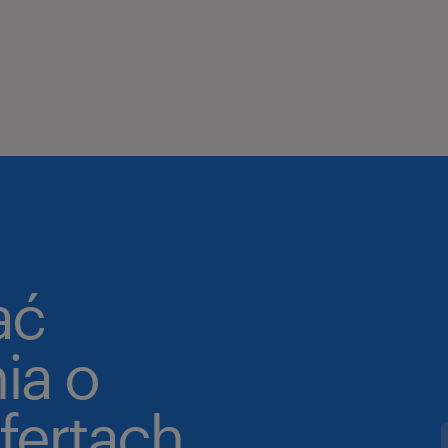
ać
ia o
fertach