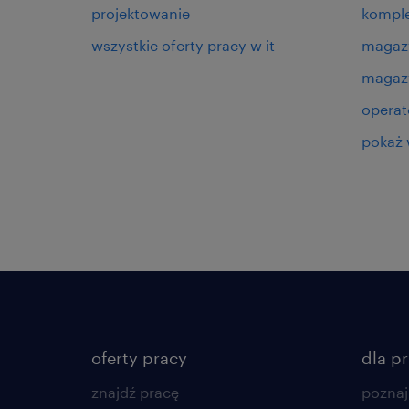
projektowanie
kompl
wszystkie oferty pracy w it
magaz
magazy
operat
pokaż 
oferty pracy
dla p
znajdź pracę
poznaj