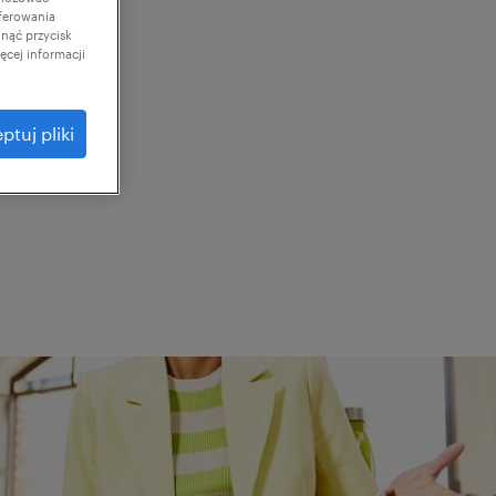
ferowania
knąć przycisk
cej informacji
ptuj pliki