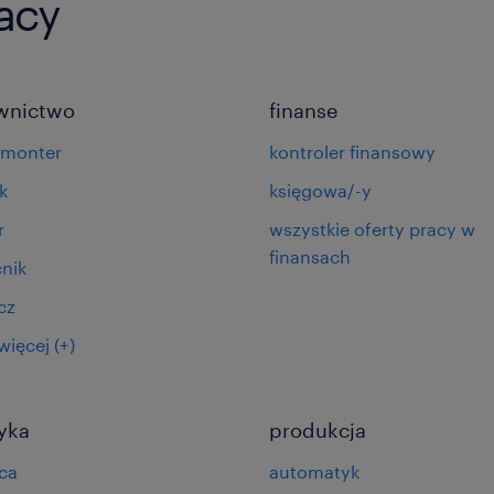
racy
wnictwo
finanse
omonter
kontroler finansowy
k
księgowa/-y
r
wszystkie oferty pracy w
finansach
nik
cz
więcej
(+)
tyka
produkcja
ca
automatyk