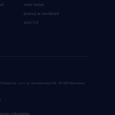
ad
nasz świat
pracuj w randstad
złóż CV
Polska Sp. z o.o. al. Jerozolimskie 134, 02-305 Warszawa.
1
 praw człowieka