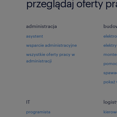
przeglądaj oferty p
administracja
budo
asystent
elektr
wsparcie administracyjne
elektry
wszystkie oferty pracy w
monte
administracji
pomoc
spawa
pokaż 
IT
logis
programista
kierow