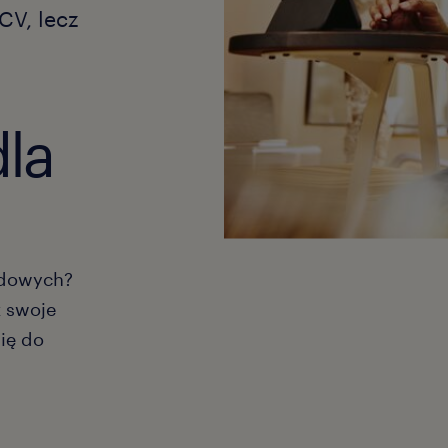
CV, lecz
dla
odowych?
ż swoje
się do