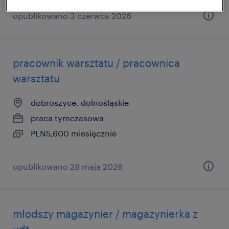
opublikowano 3 czerwca 2026
pracownik warsztatu / pracownica
warsztatu
dobroszyce, dolnośląskie
praca tymczasowa
PLN5,600 miesięcznie
opublikowano 28 maja 2026
młodszy magazynier / magazynierka z