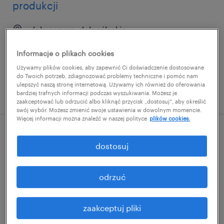
produkcji
dobroszyce, dolnośląskie
praca tymczasowa
Informacje o plikach cookies
PLN5,200 miesięcznie
Używamy plików cookies, aby zapewnić Ci doświadczenie dostosowane
do Twoich potrzeb, zdiagnozować problemy techniczne i pomóc nam
ulepszyć naszą stronę internetową. Używamy ich również do oferowania
opublikowano 28 maja 2026
bardziej trafnych informacji podczas wyszukiwania. Możesz je
zaakceptować lub odrzucić albo kliknąć przycisk „dostosuj”, aby określić
swój wybór. Możesz zmienić swoje ustawienia w dowolnym momencie.
Więcej informacji można znaleźć w naszej polityce
plików cookies.
drukarz cyfrowy (k/m)
dostosuj
dobroszyce, dolnośląskie
praca stała
odrzuć
PLN6,500 - PLN7,000 miesięcznie
zaakceptuj pliki