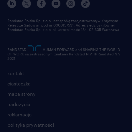
pracuj w randstad
dla dostawców
złóż CV
Randstad Polska Sp. z o.o. jest spółką zarejestrowaną w Krajowym
Rejestrze Sądowym pod nr 0000157531. Adres siedziby głównej
Randstad Polska Sp. z o.o. al. Jerozolimskie 134, 02-305 Warszawa.
RANDSTAD,
, HUMAN FORWARD and SHAPING THE WORLD
OF WORK są zastrzeżonymi znakami Randstad N.V. © Randstad N.V
2021
kontakt
ciasteczka
mapa strony
nadużycia
reklamacje
polityka prywatności