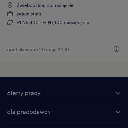
świebodzice, dolnośląskie
praca stała
PLN5,400 - PLN7,100 miesięcznie
opublikowano 20 maja 2026
oferty pracy
znajdź pracę
dla pracodawcy
specjalizacje
poznaj nasze usługi
nasze biura