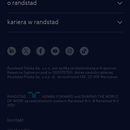
o randstad
dlaczego randstad
złóż CV
nasza historia
centrum wiedzy
praca w amazon
kariera w randstad
Instytut Badawczy Randstad
blog randstad
работа в Польше
dołącz do nas
randstad award
kontakt
nasz świat
dla mediów
pracuj w randstad
dla dostawców
złóż CV
Randstad Polska Sp. z o.o. jest spółką zarejestrowaną w Krajowym
Rejestrze Sądowym pod nr 0000157531. Adres siedziby głównej
Randstad Polska Sp. z o.o. al. Jerozolimskie 134, 02-305 Warszawa.
RANDSTAD,
, HUMAN FORWARD and SHAPING THE WORLD
OF WORK są zastrzeżonymi znakami Randstad N.V. © Randstad N.V
2021
kontakt
ciasteczka