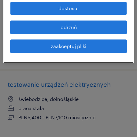
dostosuj
świebodzice, dolnośląskie
praca stała
odrzuć
zaakceptuj pliki
opublikowano 7 kwietnia 2026
testowanie urządzeń elektrycznych
świebodzice, dolnośląskie
praca stała
PLN5,400 - PLN7,100 miesięcznie