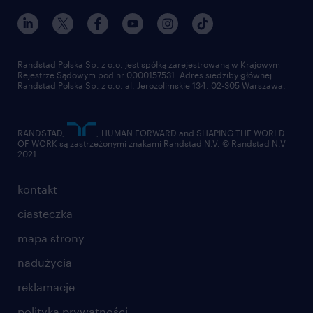
nasz świat
dla mediów
pracuj w randstad
dla dostawców
złóż CV
Randstad Polska Sp. z o.o. jest spółką zarejestrowaną w Krajowym
Rejestrze Sądowym pod nr 0000157531. Adres siedziby głównej
Randstad Polska Sp. z o.o. al. Jerozolimskie 134, 02-305 Warszawa.
RANDSTAD,
, HUMAN FORWARD and SHAPING THE WORLD
OF WORK są zastrzeżonymi znakami Randstad N.V. © Randstad N.V
2021
kontakt
ciasteczka
mapa strony
nadużycia
reklamacje
polityka prywatności