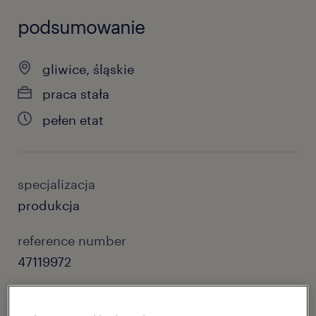
podsumowanie
gliwice, śląskie
praca stała
pełen etat
specjalizacja
produkcja
reference number
47119972