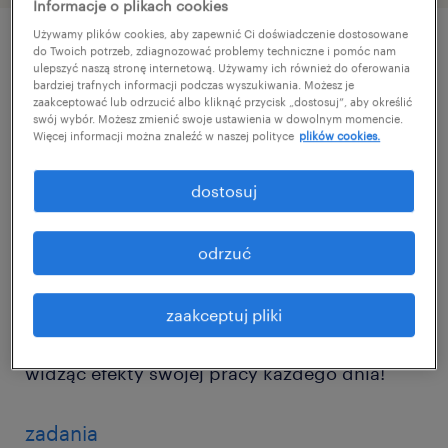
Informacje o plikach cookies
Używamy plików cookies, aby zapewnić Ci doświadczenie dostosowane
do Twoich potrzeb, zdiagnozować problemy techniczne i pomóc nam
szczegóły oferty
ulepszyć naszą stronę internetową. Używamy ich również do oferowania
bardziej trafnych informacji podczas wyszukiwania. Możesz je
zaakceptować lub odrzucić albo kliknąć przycisk „dostosuj”, aby określić
swój wybór. Możesz zmienić swoje ustawienia w dowolnym momencie.
Szukasz pracy, w której Twoje doświadczenie
Więcej informacji można znaleźć w naszej polityce
plików cookies.
naprawdę się liczy?
dostosuj
Dołącz do zespołu, który ceni fach w ręku -
tu Twoje umiejętności ślusarskie i
odrzuć
spawalnicze będą w pełni wykorzystane!
zaakceptuj pliki
Pracuj i twórz solidne konstrukcje stalowe,
widząc efekty swojej pracy każdego dnia!
zadania