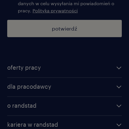
danych w celu wysyłania mi powiadomień o
pracy.
Polityka prywatności
potwierdź
oferty pracy
znajdź pracę
dla pracodawcy
specjalizacje
poznaj nasze usługi
nasze biura
o randstad
dlaczego randstad
złóż CV
nasza historia
centrum wiedzy
praca w amazon
kariera w randstad