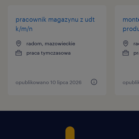
pracownik magazynu z udt
mont
k/m/n
produ
radom, mazowieckie
ra
praca tymczasowa
pr
opublikowano 10 lipca 2026
opubli