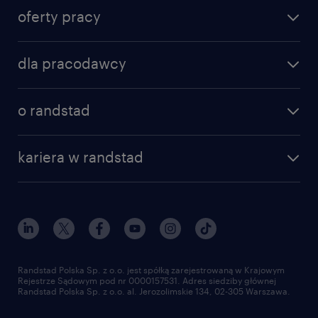
oferty pracy
znajdź pracę
dla pracodawcy
specjalizacje
poznaj nasze usługi
nasze biura
o randstad
dlaczego randstad
złóż CV
nasza historia
centrum wiedzy
praca w amazon
kariera w randstad
Instytut Badawczy Randstad
blog randstad
работа в Польше
dołącz do nas
randstad award
kontakt
nasz świat
dla mediów
pracuj w randstad
dla dostawców
złóż CV
Randstad Polska Sp. z o.o. jest spółką zarejestrowaną w Krajowym
Rejestrze Sądowym pod nr 0000157531. Adres siedziby głównej
Randstad Polska Sp. z o.o. al. Jerozolimskie 134, 02-305 Warszawa.