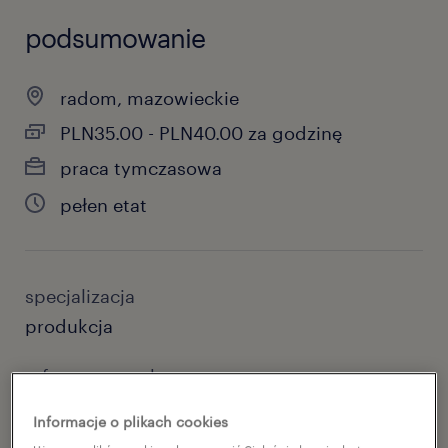
podsumowanie
radom, mazowieckie
PLN35.00 - PLN40.00 za godzinę
praca tymczasowa
pełen etat
specjalizacja
produkcja
reference number
47033193
Informacje o plikach cookies