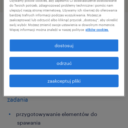
Używamy plików cookies, aby zapewnić Ci doświadczenie dostosowane
do Twoich potrzeb, zdiagnozować problemy techniczne i pomóc nam
ulepszyć naszą stronę internetową. Używamy ich również do oferowania
bardziej trafnych informacji podczas wyszukiwania. Możesz je
zaakceptować lub odrzucić albo kliknąć przycisk „dostosuj”, aby określić
swój wybór. Możesz zmienić swoje ustawienia w dowolnym momencie.
szczegóły oferty
Więcej informacji można znaleźć w naszej polityce
plików cookies.
dostosuj
Dla jednego z naszych Klientów, producenta i
dostawcy części, komponentów i
odrzuć
podzespołów dla przemysłu spożywczego,
farmaceutycznego, poszukujemy osób do
zaakceptuj pliki
pracy przy spawaniu elementów.
zadania
przygotowywanie elementów do
spawania