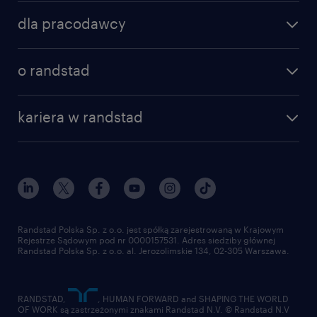
znajdź pracę
dostawcami.
dla pracodawcy
specjalizacje
Definiowanie struktur materiałowych
poznaj nasze usługi
nasze biura
o randstad
(BOM) oraz określanie marszrut
dlaczego randstad
złóż CV
technologicznych dla procesów
nasza historia
centrum wiedzy
praca w amazon
serwisu posprzedażowego.
kariera w randstad
Instytut Badawczy Randstad
blog randstad
работа в Польше
Wspieranie wewnętrznego warsztatu
dołącz do nas
randstad award
kontakt
w zakresie dokumentacji inżynieryjnej
nasz świat
dla mediów
oraz zaopatrywanie techników w
pracuj w randstad
dla dostawców
niezbędny sprzęt i narzędzia zgodnie
złóż CV
ze specyfikacją.
Randstad Polska Sp. z o.o. jest spółką zarejestrowaną w Krajowym
Rejestrze Sądowym pod nr 0000157531. Adres siedziby głównej
Randstad Polska Sp. z o.o. al. Jerozolimskie 134, 02-305 Warszawa.
Dane, system ERP i raportowanie:
Tworzenie, aktualizacja i bieżące
RANDSTAD,
, HUMAN FORWARD and SHAPING THE WORLD
OF WORK są zastrzeżonymi znakami Randstad N.V. © Randstad N.V
utrzymanie danych technicznych w