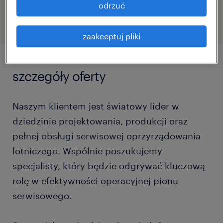
47130024
odrzuć
zaakceptuj pliki
szczegóły oferty
Naszym klientem jest światowy lider w
dziedzinie projektowania, produkcji oraz
pełnej obsługi serwisowej oprzyrządowania
lotniczego. Wspólnie poszukujemy
specjalisty, który będzie odgrywać kluczową
rolę w efektywności operacyjnej pionu
serwisowego.