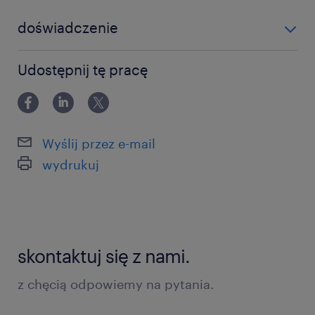
Obszar zakupów i zarządzania
doświadczenie
dostawcami:
powyżej 24 miesięcy
Dobieranie optymalnych rozwiązań
Udostępnij tę pracę
zakupowych i outsourcingowych dla
potrzeb warsztatu na podstawie
wymagań technicznych.
Wyślij przez e-mail
Wybór dostawców z zatwierdzonego
wydrukuj
panelu, wystawianie zamówień
zakupowych (PO) i nadzór nad ich
realizacją.
Prowadzenie codziennych kontaktów
skontaktuj się z nami.
z dostawcami i budowanie z nimi
z chęcią odpowiemy na pytania.
długofalowych relacji w celu
stworzenia silnego, lokalnego panelu