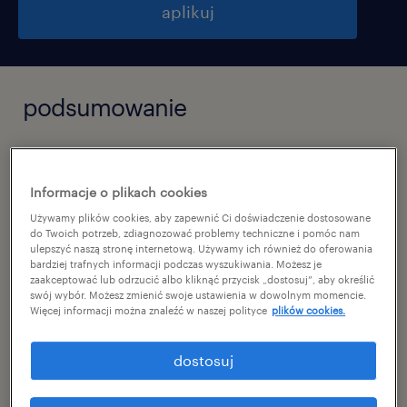
aplikuj
podsumowanie
piekary śląskie, śląskie
praca stała
Informacje o plikach cookies
Używamy plików cookies, aby zapewnić Ci doświadczenie dostosowane
pełen etat
do Twoich potrzeb, zdiagnozować problemy techniczne i pomóc nam
ulepszyć naszą stronę internetową. Używamy ich również do oferowania
bardziej trafnych informacji podczas wyszukiwania. Możesz je
zaakceptować lub odrzucić albo kliknąć przycisk „dostosuj”, aby określić
swój wybór. Możesz zmienić swoje ustawienia w dowolnym momencie.
specjalizacja
Więcej informacji można znaleźć w naszej polityce
plików cookies.
zakupy produkcyjne / zakupy nieprodukcyjne
dostosuj
reference number