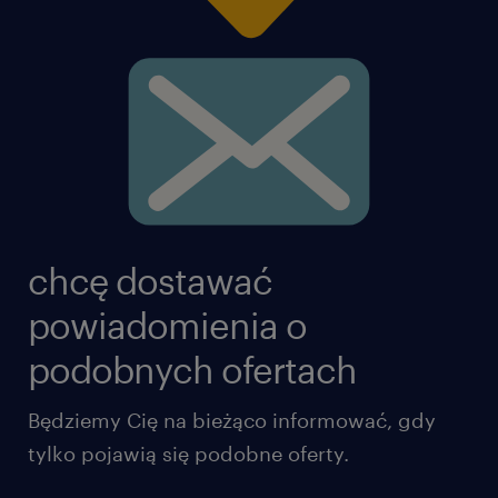
Odpowiedzialność za pełną gamę
produktów: komponenty
produkowane (konstrukcje spawane,
części toczone) oraz części
komercyjne/handlowe.
Sporadyczne podróże służbowe w
celu odbioru pilnych części oraz
przeprowadzania audytów u
chcę dostawać
dostawców (niewielki wymiar
powiadomienia o
wyjazdów).
podobnych ofertach
Wsparcie techniczne i współpraca
Będziemy Cię na bieżąco informować, gdy
inżynieryjna:
tylko pojawią się podobne oferty.