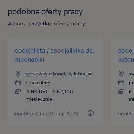
podobne oferty pracy
zobacz wszystkie oferty pracy
specjalista / specjalistka ds.
specja
mechaniki
autom
gorzów wielkopolski, lubuskie
św
praca stała
pr
PLN6,100 - PLN9,100
PL
miesięcznie
mi
opublikowano 21 maja 2026
opubli