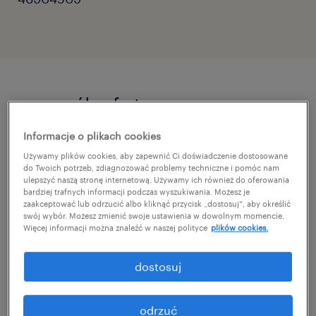
szczegóły oferty
Informacje o plikach cookies
Dla naszego Klienta, firmy Velvet CARE,
Używamy plików cookies, aby zapewnić Ci doświadczenie dostosowane
realizujemy prestiżowy projekt budowy
do Twoich potrzeb, zdiagnozować problemy techniczne i pomóc nam
ulepszyć naszą stronę internetową. Używamy ich również do oferowania
struktur technicznych od zera. Poszukujemy
bardziej trafnych informacji podczas wyszukiwania. Możesz je
zaakceptować lub odrzucić albo kliknąć przycisk „dostosuj”, aby określić
Automatyka, który obejmie kluczową rolę
swój wybór. Możesz zmienić swoje ustawienia w dowolnym momencie.
Więcej informacji można znaleźć w naszej polityce
plików cookies.
przy rozruchu i nadzorze nad jedną z
najnowocześniejszych linii produkcyjnych w
dostosuj
Europie.
odrzuć