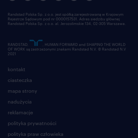
pracuj w randstad
dla dostawców
złóż CV
Randstad Polska Sp. z o.o. jest spółką zarejestrowaną w Krajowym
Rejestrze Sądowym pod nr 0000157531. Adres siedziby głównej
Randstad Polska Sp. z o.o. al. Jerozolimskie 134, 02-305 Warszawa.
RANDSTAD,
, HUMAN FORWARD and SHAPING THE WORLD
OF WORK są zastrzeżonymi znakami Randstad N.V. © Randstad N.V
2021
kontakt
ciasteczka
mapa strony
nadużycia
reklamacje
polityka prywatności
polityka praw człowieka