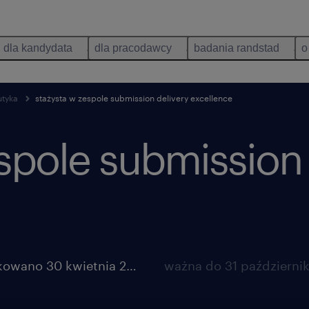
dla kandydata
dla pracodawcy
badania randstad
o
utyka
stażysta w zespole submission delivery excellence
spole submission 
opublikowano 30 kwietnia 2026