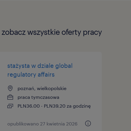
ażu,
zobacz wszystkie oferty pracy
 przez pierwszych 6
nia stażu do 12 lub 18
 39,2 zł brutto/h,
 (karta sportowa,
stażysta w dziale global
i na zakupy online),
regulatory affairs
lędu na plany urlopowe,
poznań, wielkopolskie
praca tymczasowa
K po odbyciu stażu
PLN36.00 - PLN39.20 za godzinę
opublikowano 27 kwietnia 2026