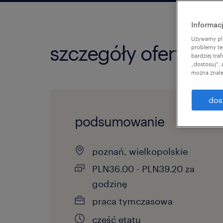
Informacj
Używamy pli
szczegóły oferty
problemy te
bardziej tr
„dostosuj”,
można znale
dos
podsumowanie
poznań, wielkopolskie
PLN36.00 - PLN39.20 za
godzinę
praca tymczasowa
część etatu