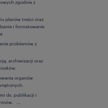
iowych zgodnie z
.
u planów treści oraz
zanie i formatowanie
ze
anie problemów z
ą, archiwizacji oraz
niosków.
towania organów
ewnętrznych.
i ds. publikacji i
erminów.
...