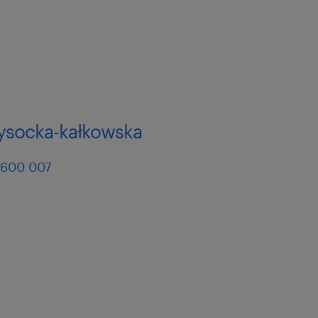
czegóły oraz umiejętność
ą czasu.
acy zespołowej i silna
wysocka-kałkowska
a osób powyżej 18 roku
 600 007
i doskonalenia
ktury firmy,