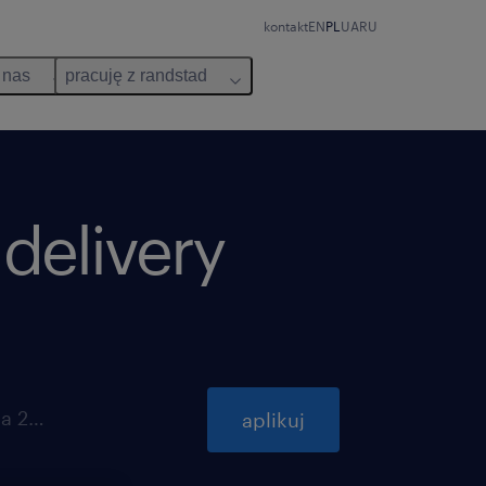
kontakt
EN
PL
UA
RU
 nas
pracuję z randstad
delivery
ważna do 31 października 2026
aplikuj