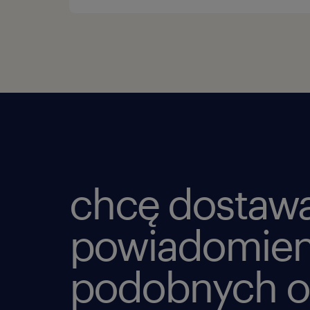
chcę dostaw
powiadomien
podobnych o