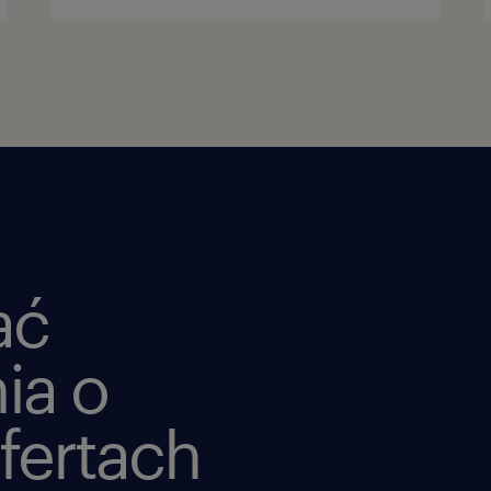
ać
ia o
fertach