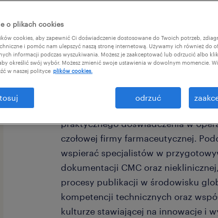
e o plikach cookies
ków cookies, aby zapewnić Ci doświadczenie dostosowane do Twoich potrzeb, zdia
chniczne i pomóc nam ulepszyć naszą stronę internetową. Używamy ich również do o
afnych informacji podczas wyszukiwania. Możesz je zaakceptować lub odrzucić albo kli
 aby określić swój wybór. Możesz zmienić swoje ustawienia w dowolnym momencie. Wię
źć w naszej polityce
plików cookies.
Dołącz do GSK jako stażysta w zespo
tosuj
odrzuć
zaakce
Excellence, gdzie zyskasz unikalną s
praktycznego doświadczenia w opera
czołowej firmy farmaceutycznej. Pod
wspierać specjalistów w przygotowy
dokumentacji CMC oraz nieklinicznej
procesy publikacji w środowisku gl
kompetencji technicznych oraz wspó
kulturze stawiającej na innowacje i w