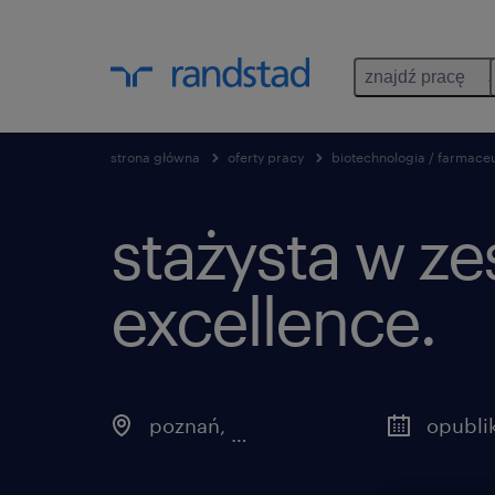
znajdź pracę
strona główna
oferty pracy
biotechnologia / farmace
stażysta w ze
excellence.
poznań
,
wielkopolskie