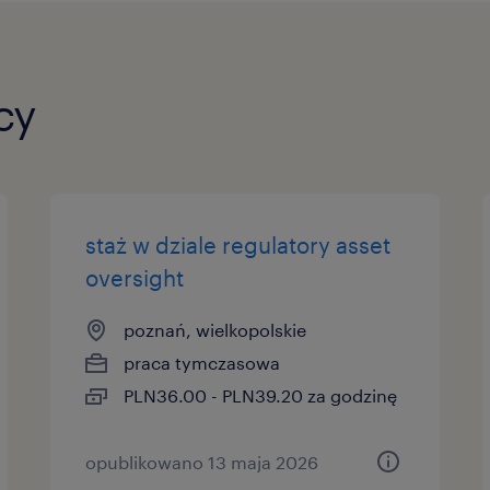
elastyczne godziny odbywania st
umowę zlecenie,
cy
stawkę godzinową 36 zł brutto/h
miesięcy, z możliwością przedłuże
miesięcy, stawka za kolejny okres
Randstad Plus – system benefitów
staż w dziale regulatory asset
prywatna opieka medyczna, zniżk
oversight
możliwość przerw w stażu ze wzg
poznań, wielkopolskie
praca tymczasowa
możliwość zatrudnienia przez GS
PLN36.00 - PLN39.20 za godzinę
opublikowano 13 maja 2026