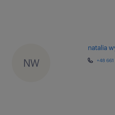
programu MS Word. Dbałość o sz
ustalania priorytetów pod presj
Komunikatywność, umiejętność pr
chęć do nauki.
Agencja zatrudnienia – nr wpisu 47
natalia 
NW
ta oferta pracy przeznaczona jest dl
+48 661
życia
oferujemy
możliwość udziału w szkoleniach 
umiejętności,
możliwości rozwoju w ramach stru