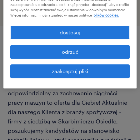
zaakceptować lub odrzucić albo kliknąć przycisk „dostosuj”, aby określić
swój wybór. Możesz zmienić swoje ustawienia w dowolnym momencie.
Więcej informacji można znaleźć w naszej polityce
plików cookies.
dostosuj
szczegóły oferty
odrzuć
Masz doświadczenie w pracy na produkcji
zaakceptuj pliki
lub masz smykałkę techniczną? Jeśli chcesz
rozwijać się w dziale technicznym i być
odpowiedzialny za zachowanie ciągłości
pracy maszyn to oferta dla Ciebie! Aktualnie
dla naszego Klienta z branży spożywczej -
firmy z siedzibą w Skarbimierzu Osiedle,
poszukujemy kandydatów na stanowisko