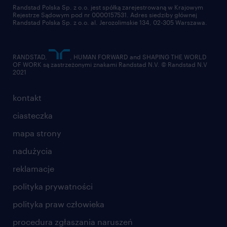
złóż CV
Randstad Polska Sp. z o.o. jest spółką zarejestrowaną w Krajowym
Rejestrze Sądowym pod nr 0000157531. Adres siedziby głównej
Randstad Polska Sp. z o.o. al. Jerozolimskie 134, 02-305 Warszawa.
RANDSTAD,
, HUMAN FORWARD and SHAPING THE WORLD
OF WORK są zastrzeżonymi znakami Randstad N.V. © Randstad N.V
2021
kontakt
ciasteczka
mapa strony
nadużycia
reklamacje
polityka prywatności
polityka praw człowieka
procedura zgłaszania naruszeń