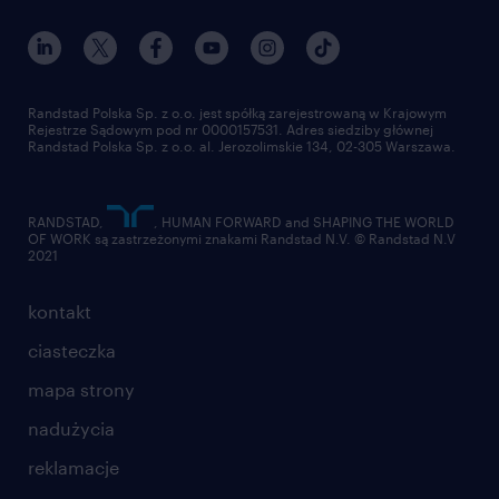
nasz świat
dla mediów
pracuj w randstad
dla dostawców
złóż CV
Randstad Polska Sp. z o.o. jest spółką zarejestrowaną w Krajowym
Rejestrze Sądowym pod nr 0000157531. Adres siedziby głównej
Randstad Polska Sp. z o.o. al. Jerozolimskie 134, 02-305 Warszawa.
RANDSTAD,
, HUMAN FORWARD and SHAPING THE WORLD
OF WORK są zastrzeżonymi znakami Randstad N.V. © Randstad N.V
2021
kontakt
ciasteczka
mapa strony
nadużycia
reklamacje