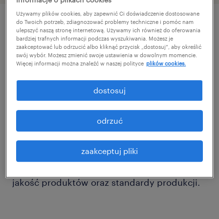
Używamy plików cookies, aby zapewnić Ci doświadczenie dostosowane
do Twoich potrzeb, zdiagnozować problemy techniczne i pomóc nam
ulepszyć naszą stronę internetową. Używamy ich również do oferowania
szczegóły oferty
bardziej trafnych informacji podczas wyszukiwania. Możesz je
zaakceptować lub odrzucić albo kliknąć przycisk „dostosuj”, aby określić
swój wybór. Możesz zmienić swoje ustawienia w dowolnym momencie.
Dla naszego klienta, którym jest firma
Więcej informacji można znaleźć w naszej polityce
plików cookies.
produkcyjna z branży spożywczej,
dostosuj
prowadzimy rekrutację na stanowisko
Technologa. Szukamy osoby dobrze
odrzuć
zorganizowanej, nastawionej na rozwój i
współpracę w środowisku produkcyjnym. To
zaakceptuj pliki
stanowisko dla osób, które chcą rozwijać się
w nowoczesnej organizacji dbającej o wysoką
jakość produktów oraz standardy produkcji.