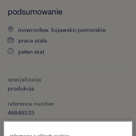
podsumowanie
inowrocław, kujawsko-pomorskie
praca stała
pełen etat
specjalizacja
produkcja
reference number
46846533
Informacje o plikach cookies