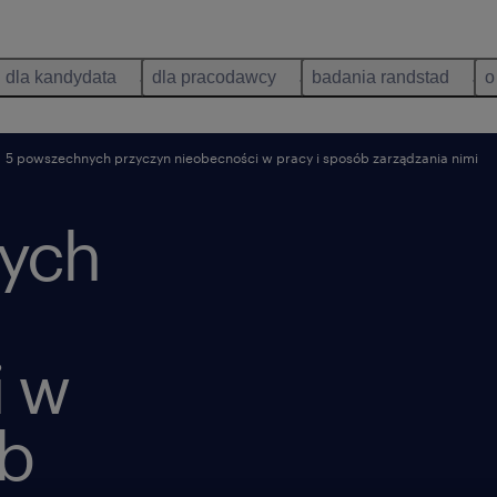
dla kandydata
dla pracodawcy
badania randstad
o
5 powszechnych przyczyn nieobecności w pracy i sposób zarządzania nimi
ych
i w
ób