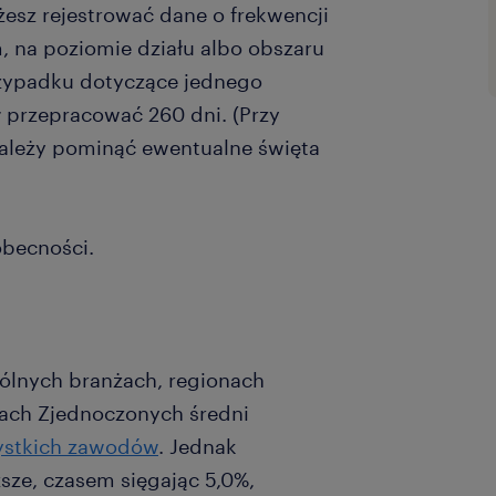
żesz rejestrować dane o frekwencji
 na poziomie działu albo obszaru
rzypadku dotyczące jednego
 przepracować 260 dni. (Przy
należy pominąć ewentualne święta
obecności.
gólnych branżach, regionach
anach Zjednoczonych średni
ystkich zawodów
. Jednak
sze, czasem sięgając 5,0%,