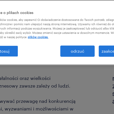
imi
e o plikach cookies
ków cookies, aby zapewnić Ci doświadczenie dostosowane do Twoich potrzeb, zdia
chniczne i pomóc nam ulepszyć naszą stronę internetową. Używamy ich również do o
afnych informacji podczas wyszukiwania. Możesz je zaakceptować lub odrzucić albo kli
ł:
 aby określić swój wybór. Możesz zmienić swoje ustawienia w dowolnym momencie. Wię
źć w naszej polityce
plików cookies.
tosuj
odrzuć
zaakce
łalności oraz wielkości
znesowy zawsze zależy od ludzi.
howywać przewagę nad konkurencją
mi, wyzwaniami i możliwościami w