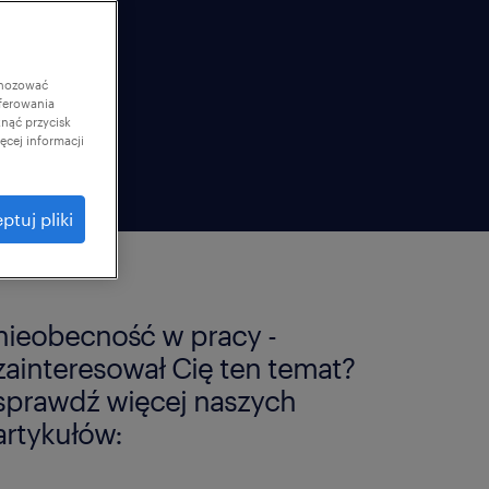
gnozować
ferowania
knąć przycisk
cej informacji
ptuj pliki
nieobecność w pracy -
zainteresował Cię ten temat?
sprawdź więcej naszych
artykułów: