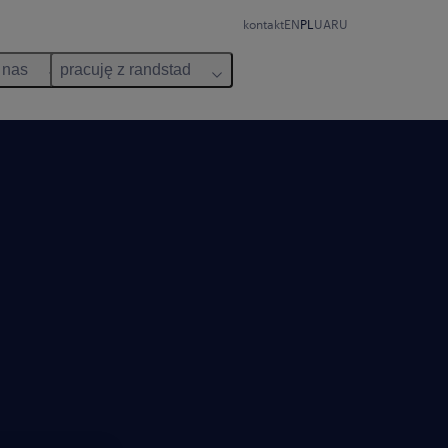
kontakt
EN
PL
UA
RU
 nas
pracuję z randstad