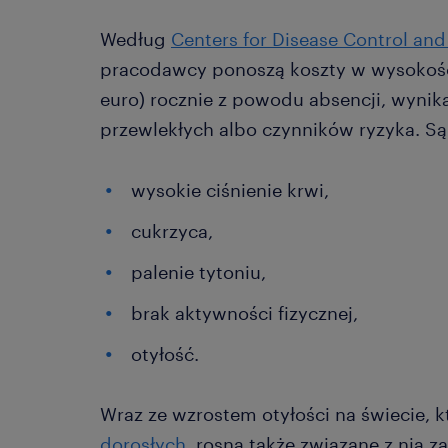
Według
Centers for Disease Control an
pracodawcy ponoszą koszty w wysokości
euro) rocznie z powodu absencji, wynik
przewlekłych albo czynników ryzyka. Są
wysokie ciśnienie krwi,
cukrzyca,
palenie tytoniu,
brak aktywności fizycznej,
otyłość.
Wraz ze wzrostem otyłości na świecie, k
dorosłych
, rosną także związane z nią 