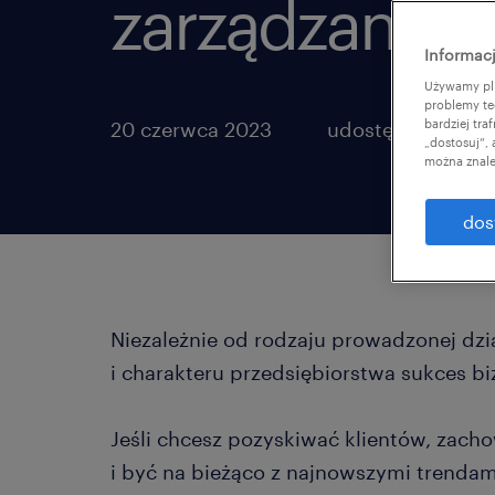
zarządzania n
Informacj
Używamy pli
problemy te
bardziej tr
20 czerwca 2023
udostępnij artyku
„dostosuj”,
można znale
dos
Niezależnie od rodzaju prowadzonej dzia
i charakteru przedsiębiorstwa sukces bi
Jeśli chcesz pozyskiwać klientów, zac
i być na bieżąco z najnowszymi trenda