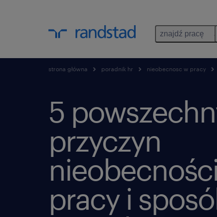
znajdź pracę
strona główna
poradnik hr
nieobecnosc w pracy
5 powszechn
przyczyn
nieobecnośc
pracy i spos