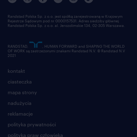
Randstad Polska Sp. z o.o. jest spółką zarejestrowaną w Krajowym
Rejestrze Sądowym pod nr 0000157531. Adres siedziby głównej
Randstad Polska Sp. z o.o. al. Jerozolimskie 134, 02-305 Warszawa.
RANDSTAD,
, HUMAN FORWARD and SHAPING THE WORLD
OF WORK są zastrzeżonymi znakami Randstad N.V. © Randstad N.V
2021
kontakt
ciasteczka
mapa strony
nadużycia
reklamacje
polityka prywatności
polityka praw człowieka