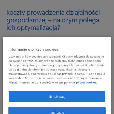
koszty prowadzenia działalności
gospodarczej – na czym polega
ich optymalizacja?
Poznaj najważniejsze kwestie związane
z outsourcingiem kadr i płac. Pobierz
Informacje o plikach cookies
darmowego ebooka.
Używamy plików cookies, aby zapewnić Ci doświadczenie dostosowane
do Twoich potrzeb, zdiagnozować problemy techniczne i pomóc nam
ulepszyć naszą stronę internetową. Używamy ich również do oferowania
bardziej trafnych informacji podczas wyszukiwania. Możesz je
Stałe koszty prowadzenia działalności
zaakceptować lub odrzucić albo kliknąć przycisk „dostosuj”, aby określić
gospodarczej należy ponosić co miesiąc.
swój wybór. Możesz zmienić swoje ustawienia w dowolnym momencie.
Więcej informacji można znaleźć w naszej polityce
plików cookies.
Warto jednak odpowiednio je
zoptymalizować. Co to oznacza w praktyce?
dostosuj
Optymalizacją nazywa się działania, które
mają na celu obniżanie wydatków związanych
odrzuć