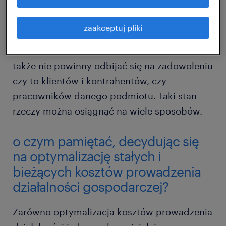
z funkcjonowaniem firmy. Jednocześnie nie
mogą one negatywnie wpływać na jakość
zaakceptuj pliki
świadczonych przez przedsiębiorstwo usług
czy produkowanych przez nie towarów, a
także nie powinny odbijać się na zadowoleniu
czy to klientów i kontrahentów, czy
pracowników danego podmiotu. Taki stan
rzeczy można osiągnąć na wiele sposobów.
o czym pamiętać, decydując się
na optymalizację stałych i
bieżących kosztów prowadzenia
działalności gospodarczej?
Zarówno optymalizacja kosztów prowadzenia