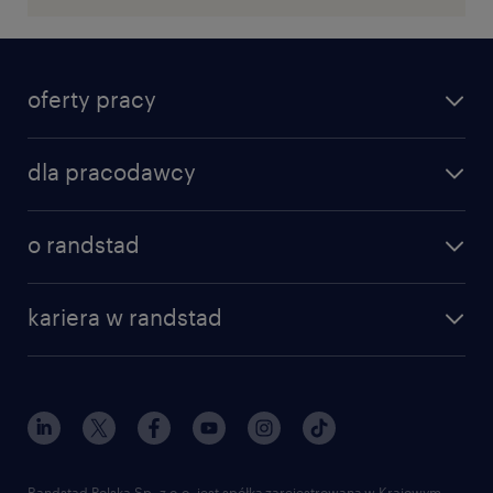
oferty pracy
dla pracodawcy
o randstad
kariera w randstad
Randstad Polska Sp. z o.o. jest spółką zarejestrowaną w Krajowym