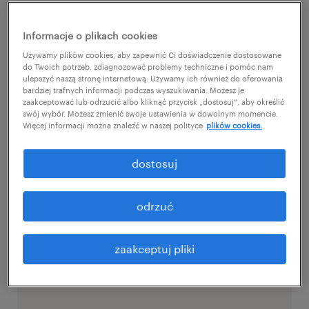
pobrania
. Poniżej wymieniłam z kolei
pokrótce najważniejsze z nich.
Informacje o plikach cookies
Używamy plików cookies, aby zapewnić Ci doświadczenie dostosowane
do Twoich potrzeb, zdiagnozować problemy techniczne i pomóc nam
nowoczesna technologia dla firm
ulepszyć naszą stronę internetową. Używamy ich również do oferowania
bardziej trafnych informacji podczas wyszukiwania. Możesz je
zaakceptować lub odrzucić albo kliknąć przycisk „dostosuj”, aby określić
Jest kilka istotnych aspektów w
swój wybór. Możesz zmienić swoje ustawienia w dowolnym momencie.
Więcej informacji można znaleźć w naszej polityce
plików cookies.
funkcjonowaniu każdej firmy, których
odpowiednie zaopiekowanie zapewnia
dostosuj
właśnie wprowadzenie outsourcingu
kadrowo - płacowego. Oto wynikające z
odrzuć
niego główne korzyści dla Twojej firmy:
zaakceptuj pliki