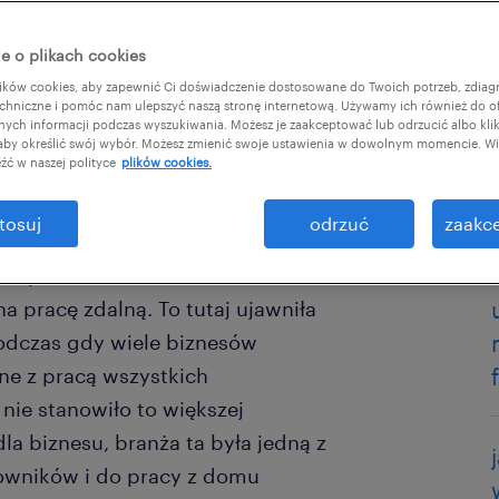
e o plikach cookies
ków cookies, aby zapewnić Ci doświadczenie dostosowane do Twoich potrzeb, zdia
chniczne i pomóc nam ulepszyć naszą stronę internetową. Używamy ich również do o
afnych informacji podczas wyszukiwania. Możesz je zaakceptować lub odrzucić albo kli
cierpiał aż tak mocno w wyniku
 aby określić swój wybór. Możesz zmienić swoje ustawienia w dowolnym momencie. Wię
źć w naszej polityce
plików cookies.
yniło się do tak dobrej kondycji
 przyspieszył rewolucję cyfrową, o
tosuj
odrzuć
zaakce
wnu sprawił, że częściej
 komputerów i smartfonów. Dla
na pracę zdalną. To tutaj ujawniła
Podczas gdy wiele biznesów
ne z pracą wszystkich
 nie stanowiło to większej
la biznesu, branża ta była jedną z
owników i do pracy z domu