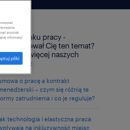
gnozować
ferowania
knąć przycisk
trendy rynku pracy -
cej informacji
zainteresował Cię ten temat?
sprawdź więcej naszych
ptuj pliki
artykułów:
umowa o pracę a kontrakt
menedżerski – czym się różnią te
formy zatrudnienia i co je reguluje?
jak technologia i elastyczna praca
wpływają na inkluzywność miejsc