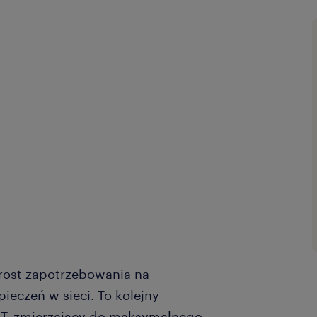
rost zapotrzebowania na
ieczeń w sieci. To kolejny
 IT, zmierzający do maksymalnego