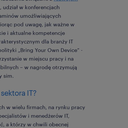
, udział w konferencjach
zaminów umożliwiających
 biorąc pod uwagę, jak ważne w
kie i aktualne kompetencje
rakterystycznym dla branży IT
polityki „Bring Your Own Device” -
zystanie w miejscu pracy i na
bilnych – w nagrodę otrzymują
y sim.
sektora IT?
h w wielu firmach, na rynku pracy
pecjalistów i menedżerów IT,
ć, a którzy w chwili obecnej