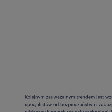
Kolejnym zauważalnym trendem jest wz
specjalistów od bezpieczeństwa i zabezp
widoczny kierunek rozwoju technologii