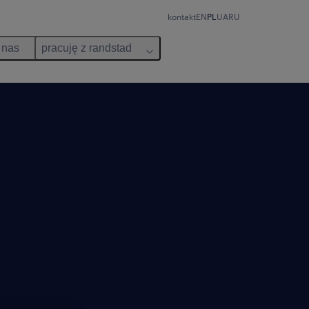
kontakt
EN
PL
UA
RU
 nas
pracuję z randstad