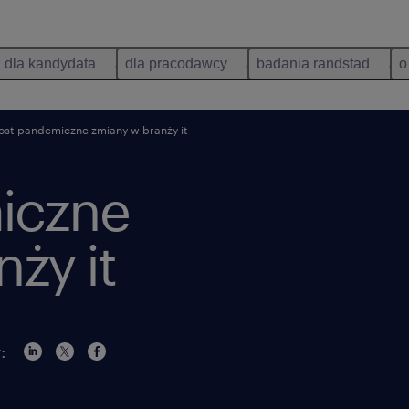
dla kandydata
dla pracodawcy
badania randstad
o
st-pandemiczne zmiany w branży it
iczne
ży it
: