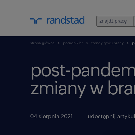
znajdź pracę
strona główna
poradnik hr
trendy rynku pracy
po
post-pandem
zmiany w bran
04 sierpnia 2021
udostępnij artykuł