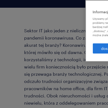
Informacj
Używamy pli
problemy te
bardziej tr
Sektor IT jako jeden z nielicznych nie u
„dostosuj”,
można znale
pandemii koronawirusa. Co zatem przycz
akurat tej branży? Koronawirus znacznie
dos
której mówiło się od dawna. Czas lockdo
korzystaliśmy z technologii, internetu,
wielu firm koniecznością było przejście 
się przewaga branży technologicznej. 
odczuło trudności organizacyjne związa
pracowników na home office, dla firm IT
trudności. Obok nieruchomości i usług d
niewielu, która z oddelegowaniem prac