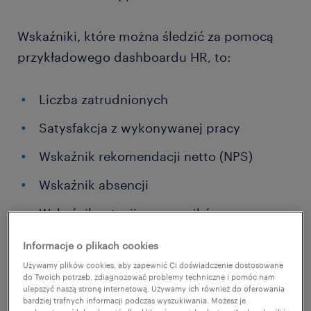
Wskaźniki, które można śledzić za pomocą
przykładowego dashboardu HR, to:
Liczba zatrudnionych
Satysfakcja z wykonywanej pracy
Wskaźnik rekomendacji netto (NPS)
Wskaźnik absencji
Wskaźnik rotacji pracowników
Wydajność pracowników
Informacje o plikach cookies
Używamy plików cookies, aby zapewnić Ci doświadczenie dostosowane
Koszt szkolenia na pracownika
do Twoich potrzeb, zdiagnozować problemy techniczne i pomóc nam
ulepszyć naszą stronę internetową. Używamy ich również do oferowania
Odsetek pracowników
bardziej trafnych informacji podczas wyszukiwania. Możesz je