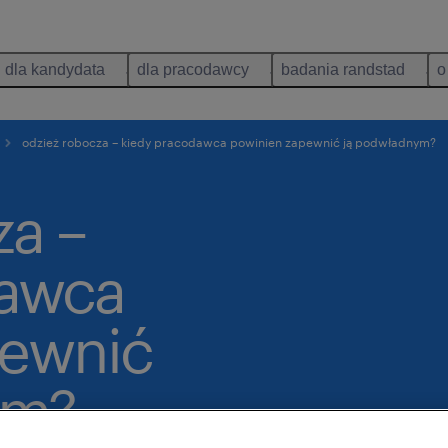
dla kandydata
dla pracodawcy
badania randstad
o
odzież robocza – kiedy pracodawca powinien zapewnić ją podwładnym?
za –
dawca
pewnić
ym?