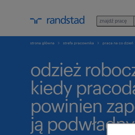
znajdź pracę
strona główna
strefa pracownika
praca na co dzień
odzież roboc
kiedy praco
powinien za
ją podwładn