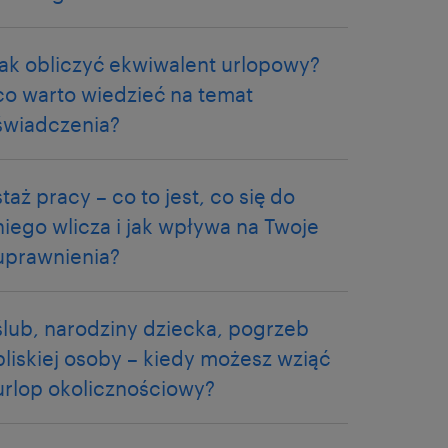
jak obliczyć ekwiwalent urlopowy?
co warto wiedzieć na temat
świadczenia?
staż pracy – co to jest, co się do
niego wlicza i jak wpływa na Twoje
uprawnienia?
ślub, narodziny dziecka, pogrzeb
bliskiej osoby – kiedy możesz wziąć
urlop okolicznościowy?