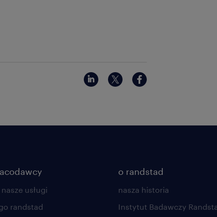
racodawcy
o randstad
 nasze usługi
nasza historia
go randstad
Instytut Badawczy Randst