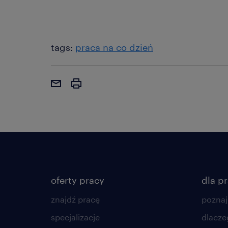
tags:
praca na co dzień
oferty pracy
dla p
znajdź pracę
poznaj
specjalizacje
dlacze