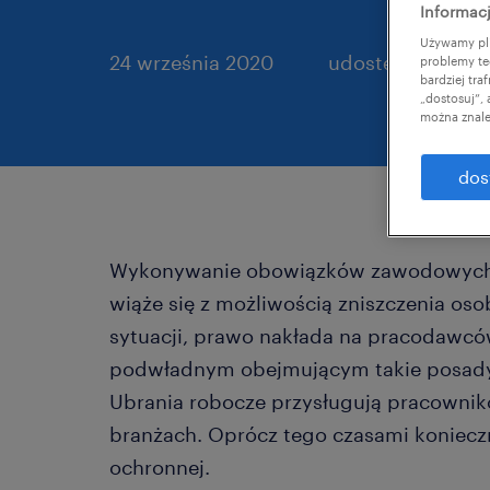
Informacj
Używamy pli
24 września 2020
udostępnij artyku
problemy te
bardziej tr
„dostosuj”,
można znale
dos
Wykonywanie obowiązków zawodowych 
wiąże się z możliwością zniszczenia osob
sytuacji, prawo nakłada na pracodawc
podwładnym obejmującym takie posady 
Ubrania robocze przysługują pracowni
branżach. Oprócz tego czasami koniecz
ochronnej.