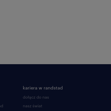
kariera w randstad
dołącz do nas
ad
nasz świat