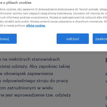
e o plikach cookies
ków cookies, aby zapewnić Ci doświadczenie dostosowane do Twoich potrzeb, zdia
ł:
chniczne i pomóc nam ulepszyć naszą stronę internetową. Używamy ich również do o
afnych informacji podczas wyszukiwania. Możesz je zaakceptować lub odrzucić albo kli
 aby określić swój wybór. Możesz zmienić swoje ustawienia w dowolnym momencie. Wię
źć w naszej polityce
plików cookies.
tosuj
odrzuć
zaakce
na niektórych stanowiskach
istej odzieży. Aby zapobiec takiej
ów obowiązek zapewnienia
odpowiedniego stroju do pracy.
kom zatrudnionym w wielu
ne jest wprowadzenie tzw. odzieży