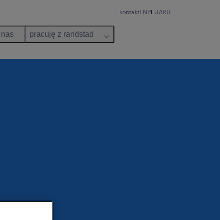
kontakt
EN
PL
UA
RU
 nas
pracuję z randstad