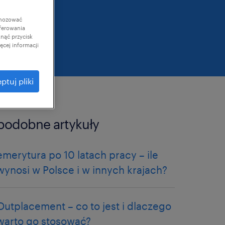
gnozować
ferowania
knąć przycisk
cej informacji
ptuj pliki
podobne artykuły
emerytura po 10 latach pracy – ile
wynosi w Polsce i w innych krajach?
Outplacement – co to jest i dlaczego
warto go stosować?