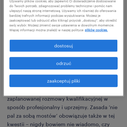
Używamy plików cookies, aby zapewnić Ci doświadczenie dostosowane
do Twoich potrzeb, zdiagnozować problemy techniczne i pomóc nam
ulepszyć naszą stronę internetową. Używamy ich również do oferowania
Zapewne najczęściej na rezygnację z
bardziej trafnych informacji podczas wyszukiwania. Możesz je
zaakceptować lub odrzucić albo kliknąć przycisk „dostosuj”, aby określić
rozmowy kwalifikacyjnej decydujemy się, gdy
swój wybór. Możesz zmienić swoje ustawienia w dowolnym momencie.
na naszą korzyść zmienia się nasza sytuacja
Więcej informacji można znaleźć w naszej polityce
plików cookies.
zawodowa – obecny pracodawca przystał na
dostosuj
awans i podwyżkę lub otrzymaliśmy
propozycję nowej pracy, która nie ma sobie
odrzuć
równych.
zaakceptuj pliki
Jeśli tak właśnie się stało, warto dołożyć
wszelkich starań, aby zrezygnować z
zaplanowanej rozmowy kwalifikacyjnej w
sposób profesjonalny i uprzejmy. Zasada ‘nie
pal za sobą mostów’ obowiązuje także w tej
kwestii – nigdy bowiem nie wiadomo, czy