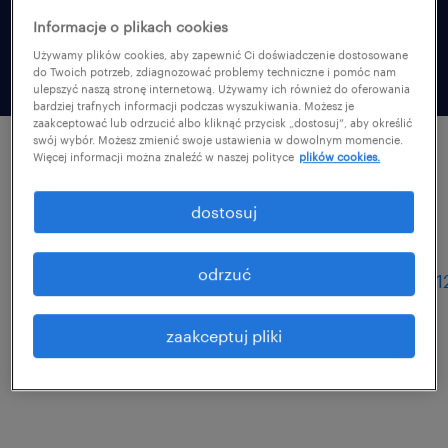
przygotuj się do rozmowy kwalifikacyjnej
Informacje o plikach cookies
najlepiej jak możesz!
Używamy plików cookies, aby zapewnić Ci doświadczenie dostosowane
do Twoich potrzeb, zdiagnozować problemy techniczne i pomóc nam
ulepszyć naszą stronę internetową. Używamy ich również do oferowania
bardziej trafnych informacji podczas wyszukiwania. Możesz je
zaakceptować lub odrzucić albo kliknąć przycisk „dostosuj”, aby określić
swój wybór. Możesz zmienić swoje ustawienia w dowolnym momencie.
Więcej informacji można znaleźć w naszej polityce
plików cookies.
najnowsze artykuły
dostosuj
zobacz wszystkie artykuły
odrzuć
zaakceptuj pliki