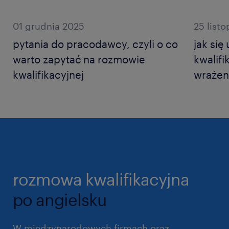
01 grudnia 2025
25 list
pytania do pracodawcy, czyli o co
jak si
warto zapytać na rozmowie
kwalifi
kwalifikacyjnej
wrażen
rozmowa kwalifikacyjna
po angielsku
W międzynarodowych firmach oraz