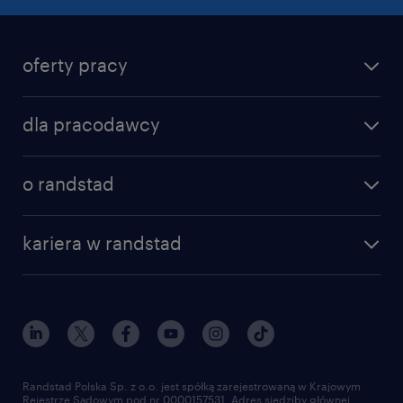
oferty pracy
dla pracodawcy
o randstad
kariera w randstad
Randstad Polska Sp. z o.o. jest spółką zarejestrowaną w Krajowym
Rejestrze Sądowym pod nr 0000157531. Adres siedziby głównej