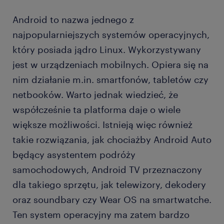
na jaką pensję może liczyć Android developer?
Android to nazwa jednego z
najpopularniejszych systemów operacyjnych,
jak zostać Android developerem?
który posiada jądro Linux. Wykorzystywany
jest w urządzeniach mobilnych. Opiera się na
FAQ - najczęściej zadawane pytania
nim działanie m.in. smartfonów, tabletów czy
netbooków. Warto jednak wiedzieć, że
współcześnie ta platforma daje o wiele
większe możliwości. Istnieją więc również
takie rozwiązania, jak chociażby Android Auto
będący asystentem podróży
samochodowych, Android TV przeznaczony
dla takiego sprzętu, jak telewizory, dekodery
oraz soundbary czy Wear OS na smartwatche.
Ten system operacyjny ma zatem bardzo