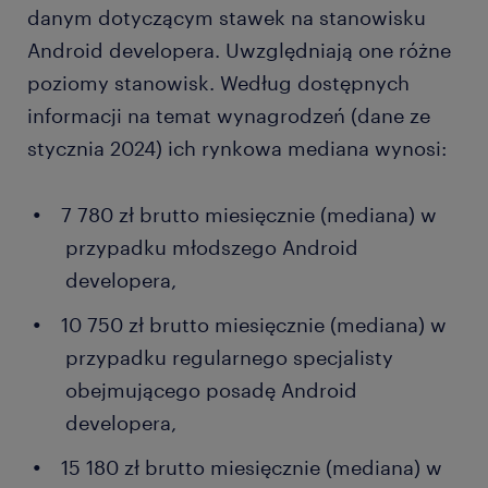
rozwojem.
danym dotyczącym stawek na stanowisku
klientów w tym względzie.
Android developera. Uwzględniają one różne
Z czasem Android developer może także postarać
poziomy stanowisk. Według dostępnych
się o zdobycie stanowiska managerskiego. Wówczas
informacji na temat wynagrodzeń (dane ze
będzie zarządzał zespołem podwładnych
pracujących nad danymi projektami, np. jako
stycznia 2024) ich rynkowa mediana wynosi:
kierownik lub Project manager. Później ma również
możliwość zostania dyrektorem. Wymaga to jednak
7 780 zł brutto miesięcznie (mediana) w
oczywiście nie tylko dużej pracowitości i
przypadku młodszego Android
zaangażowania, lecz także odpowiednich
developera,
predyspozycji. Taka opcja jest więc przeznaczona
dla wyjątkowo zdeterminowanych osób.
10 750 zł brutto miesięcznie (mediana) w
przypadku regularnego specjalisty
obejmującego posadę Android
developera,
15 180 zł brutto miesięcznie (mediana) w