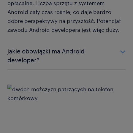
opłacalne. Liczba sprzętu z systemem
Android cały czas rośnie, co daje bardzo
dobre perspektywy na przyszłość. Potencjał
zawodu Android developera jest więc duży.
jakie obowiązki ma Android
developer?
Zakres zadań zawodowych, przed którymi staje
Android developer, może być zróżnicowany. Ich
charakter zależy m.in. od tego, jakie doświadczenie i
umiejętności ma dany pracownik oraz jakie
stanowisko obejmuje. Początkujące osoby
odpowiadają za okrojony zestaw obowiązków w
porównaniu ze specjalistą z długim stażem pracy.
Wpływ na rodzaj codziennych wyzwań ma też
przedsiębiorstwo, dla którego pracuje dany