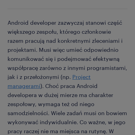
dbanie o jak największą wydajność programów,
przygotowywanie dokumentacji technicznej,
Android developer zazwyczaj stanowi część
podejmowanie współpracy z innymi
większego zespołu, którego członkowie
developerami i członkami zespołu
razem pracują nad konkretnymi zleceniami i
projektowego.
projektami. Musi więc umieć odpowiednio
komunikować się i podejmować efektywną
Praca jako Android developer wymaga więc
współpracę zarówno z innymi programistami,
kompleksowych umiejętności i predyspozycji.
jak i z przełożonymi (np.
Project
managerami
). Choć praca Android
developera w dużej mierze ma charakter
zespołowy, wymaga też od niego
samodzielności. Wiele zadań musi on bowiem
wykonywać indywidualnie. Co ważne, w jego
pracy raczej nie ma miejsca na rutynę. W