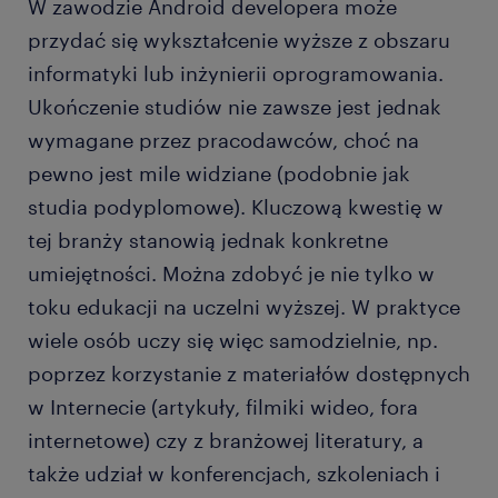
firmach, można też liczyć, np. na świeże owoce i
W zawodzie Android developera może
warzywa, dofinansowanie posiłków, dostęp do
przydać się wykształcenie wyższe z obszaru
pokoi relaksu, a nawet możliwość skorzystania z
informatyki lub inżynierii oprogramowania.
usług masażysty. Zakres benefitów pozapłacowych
Ukończenie studiów nie zawsze jest jednak
zależy oczywiście od ustaleń konkretnego
wymagane przez pracodawców, choć na
przedsiębiorstwa.
pewno jest mile widziane (podobnie jak
studia podyplomowe). Kluczową kwestię w
tej branży stanowią jednak konkretne
umiejętności. Można zdobyć je nie tylko w
toku edukacji na uczelni wyższej. W praktyce
wiele osób uczy się więc samodzielnie, np.
poprzez korzystanie z materiałów dostępnych
w Internecie (artykuły, filmiki wideo, fora
internetowe) czy z branżowej literatury, a
także udział w konferencjach, szkoleniach i