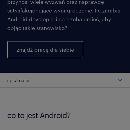
przynosi wiele wyzwań oraz naprawdę
satysfakcjonujące wynagrodzenie. Ile zarabia
Android developer i co trzeba umieć, aby
objąć takie stanowisko?
znajdź pracę dla siebie
spis treści
kto to jest Android developer?
jak wygląda praca w charakterze Android
co to jest Android?
developera?