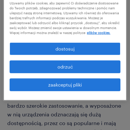
Używamy plików cookies, aby zapewnić Ci doświadczenie dostosowane
do Twoich potrzeb, zdiagnozować problemy techniczne i pomóc nam
ulepszyć naszą stronę internetową. Używamy ich również do oferowania
W branży IT funkcjonuje wiele różnorodnych
bardziej trafnych informacji podczas wyszukiwania. Możesz je
zaakceptować lub odrzucić albo kliknąć przycisk „dostosuj”, aby określić
profesji. Współcześnie wyjątkowo ważny jest
swój wybór. Możesz zmienić swoje ustawienia w dowolnym momencie.
Więcej informacji można znaleźć w naszej polityce
plików cookies.
zawód programisty aplikacji mobilnych.
Może on specjalizować się w tworzeniu
dostosuj
oprogramowania przeznaczonego na sprzęt z
jednym z popularnych systemów
odrzuć
operacyjnych. Wyjątkowo ciekawym
zawodem jest więc Android developer.
zaakceptuj pliki
Osoby, które go wykonują, mają przed sobą
świetlaną przyszłość. Platforma Android ma
bardzo szerokie zastosowanie, a wyposażone
w nią urządzenia odznaczają się dużą
dostępnością, przez co są popularne i mają