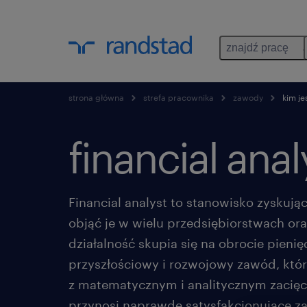
znajdź pracę
strona główna
strefa pracownika
zawody
kim je
financial anal
Financial analyst to stanowisko zyskuj
objąć je w wielu przedsiębiorstwach ora
działalność skupia się na obrocie pienię
przyszłościowy i rozwojowy zawód, któ
z matematycznym i analitycznym zacię
przynosi naprawdę satysfakcjonujące za