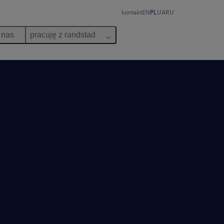
kontakt
EN
PL
UA
RU
 nas
pracuję z randstad