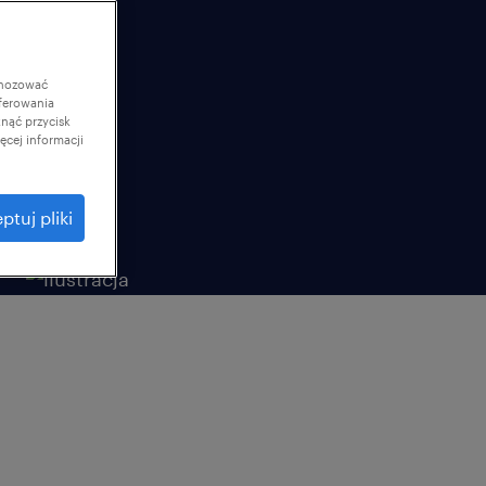
gnozować
ferowania
knąć przycisk
cej informacji
ptuj pliki