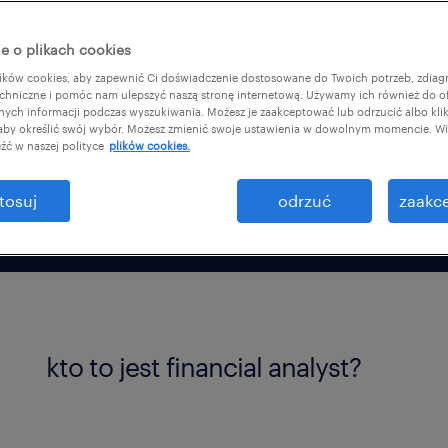
nionych na stanowisku
e o plikach cookies
y zacząć wykonywać tę
ków cookies, aby zapewnić Ci doświadczenie dostosowane do Twoich potrzeb, zdia
chniczne i pomóc nam ulepszyć naszą stronę internetową. Używamy ich również do o
afnych informacji podczas wyszukiwania. Możesz je zaakceptować lub odrzucić albo kli
 aby określić swój wybór. Możesz zmienić swoje ustawienia w dowolnym momencie. Wię
źć w naszej polityce
plików cookies.
tosuj
odrzuć
zaakce
kto to jest financial analyst?