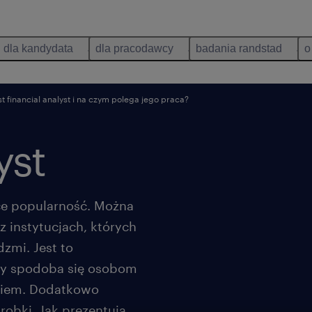
dla kandydata
dla pracodawcy
badania randstad
o
st financial analyst i na czym polega jego praca?
yst
ące popularność. Można
z instytucjach, których
dzmi. Jest to
ry spodoba się osobom
ciem. Dodatkowo
robki. Jak prezentują