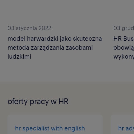
03 stycznia 2022
03 grud
model harwardzki jako skuteczna
HR Busi
metoda zarządzania zasobami
obowią
ludzkimi
wykony
oferty pracy w HR
hr specialist with english
hr ad