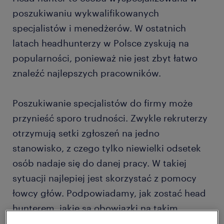
poszukiwaniu wykwalifikowanych
specjalistów i menedżerów. W ostatnich
latach headhunterzy w Polsce zyskują na
popularności, ponieważ nie jest zbyt łatwo
znaleźć najlepszych pracowników.
Poszukiwanie specjalistów do firmy może
przynieść sporo trudności. Zwykle rekruterzy
otrzymują setki zgłoszeń na jedno
stanowisko, z czego tylko niewielki odsetek
osób nadaje się do danej pracy. W takiej
sytuacji najlepiej jest skorzystać z pomocy
łowcy głów. Podpowiadamy, jak zostać head
hunterem, jakie są obowiązki na takim
stanowisku oraz na jakie wynagrodzenie