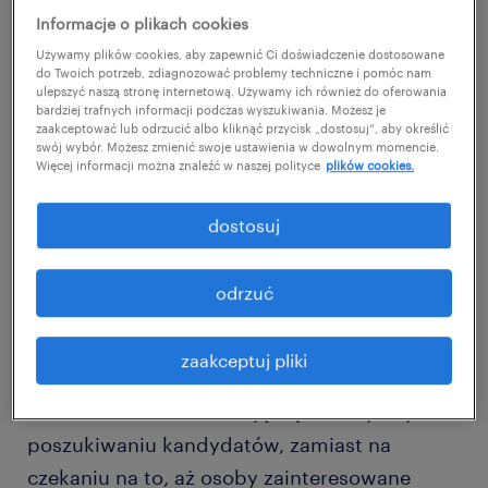
Informacje o plikach cookies
można liczyć.
Używamy plików cookies, aby zapewnić Ci doświadczenie dostosowane
do Twoich potrzeb, zdiagnozować problemy techniczne i pomóc nam
Head hunter – kto to jest i jak nim
ulepszyć naszą stronę internetową. Używamy ich również do oferowania
bardziej trafnych informacji podczas wyszukiwania. Możesz je
zostać?
zaakceptować lub odrzucić albo kliknąć przycisk „dostosuj”, aby określić
swój wybór. Możesz zmienić swoje ustawienia w dowolnym momencie.
Więcej informacji można znaleźć w naszej polityce
plików cookies.
Head hunter to profesjonalista potocznie
zwany łowcą głów. Jego głównym zadaniem
dostosuj
jest pozyskiwanie talentów na stanowiska
wysokiego szczebla, inaczej niż w przypadku
odrzuć
rekrutera, który może zajmować się doborem
zarówno doświadczonych pracowników, jak i
zaakceptuj pliki
mniej wykwalifikowanych osób. Działania
head huntera koncentrują się na aktywnym
poszukiwaniu kandydatów, zamiast na
czekaniu na to, aż osoby zainteresowane