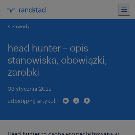
zawody
head hunter – opis
stanowiska, obowiązki,
zarobki
03 stycznia 2022
udostępnij artykuł:
Head hunter to osoba wyspecjalizowana w