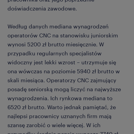
kluczowych kwalifikacji pozwalających na
dobrą organizacją pracy własnej,
doświadczenia zawodowe.
rozpoczęcie pracy w zawodzie.
rzetelnością.
Według danych mediana wynagrodzeń
Ponadto pracownik CNC powinien być otwarty na
operatorów CNC na stanowisku juniorskim
dalszy rozwój i pogłębianie swojej wiedzy. W tej
wynosi 5200 zł brutto miesięcznie. W
branży konieczne jest bowiem regularne
przypadku regularnych specjalistów
dokształcanie się i zdobywanie nowych
widoczny jest lekki wzrost – utrzymuje się
kompetencji.
ona wówczas na poziomie 5940 zł brutto w
skali miesiąca. Operatorzy CNC zajmujący
posadę seniorską mogą liczyć na najwyższe
wynagrodzenia. Ich rynkowa mediana to
6520 zł brutto. Warto jednak pamiętać, że
najlepsi pracownicy uznanych firm mają
szansę zarobić o wiele więcej. W ich