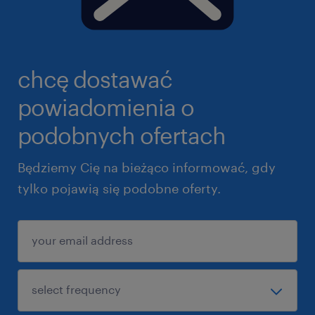
chcę dostawać
powiadomienia o
podobnych ofertach
Będziemy Cię na bieżąco informować, gdy
tylko pojawią się podobne oferty.