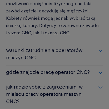
możliwość obciążenia fizycznego na taki
zawód częściej decydują się mężczyźni.
Kobiety również mogą jednak wybrać taką
ścieżkę kariery. Dotyczy to zarówno zawodu
frezera CNC, jak i tokarza CNC.
warunki zatrudnienia operatorów
maszyn CNC
Praca na CNC zazwyczaj wiąże się ze stabilnością
gdzie znajdzie pracę operator CNC?
zatrudnienia. To bez wątpienia jej bardzo duża
zaleta. Większość osób wykonujących zawód
Operator obrabiarek CNC może znaleźć
jak radzić sobie z zagrożeniami w
operatora maszyn sterowanych numerycznie może
zatrudnienie w rozmaitych zakładach o charakterze
bowiem liczyć na umowę o pracę, która zapewnia
miejscu pracy operatora maszyn
przemysłowym – zarówno w sektorze dużych, jak i
szereg udogodnień, praw i przywilejów.
CNC?
średnich przedsiębiorstw. Oferty czekają na niego w
firmach, które w procesie produkcyjnym stosują