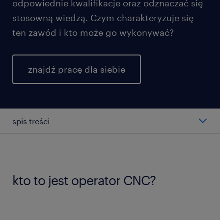
odpowiednie kwalifikacje oraz odznaczać się
stosowną wiedzą. Czym charakteryzuje się
ten zawód i kto może go wykonywać?
znajdź pracę dla siebie
spis treści
jaki zakres obowiązków ma operator maszyn
CNC?
kto to jest operator CNC?
jak wygląda praca jako operator CNC?
kto może zostać operatorem maszyny CNC?