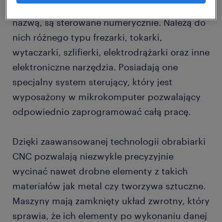
maszyny, które, zgodnie ze swoją zagraniczną
nazwą, są sterowane numerycznie. Należą do
nich różnego typu frezarki, tokarki,
wytaczarki, szlifierki, elektrodrążarki oraz inne
elektroniczne narzędzia. Posiadają one
specjalny system sterujący, który jest
wyposażony w mikrokomputer pozwalający
odpowiednio zaprogramować całą pracę.
Dzięki zaawansowanej technologii obrabiarki
CNC pozwalają niezwykle precyzyjnie
wycinać nawet drobne elementy z takich
materiałów jak metal czy tworzywa sztuczne.
Maszyny mają zamknięty układ zwrotny, który
sprawia, że ich elementy po wykonaniu danej