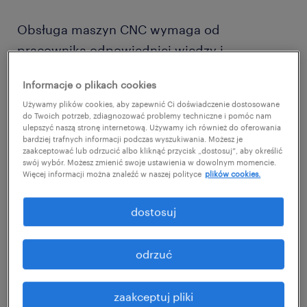
Obsługa maszyn CNC wymaga od
pracownika odpowiedniej wiedzy i
kompetencji. Niezbędne kwalifikacje można
Informacje o plikach cookies
zdobyć podczas dedykowanych kursów i
Używamy plików cookies, aby zapewnić Ci doświadczenie dostosowane
szkoleń zawodowych. Dzięki nim zyskuje się
do Twoich potrzeb, zdiagnozować problemy techniczne i pomóc nam
ulepszyć naszą stronę internetową. Używamy ich również do oferowania
umiejętność obsługi nawet złożonych,
bardziej trafnych informacji podczas wyszukiwania. Możesz je
elektronicznych robotów.
zaakceptować lub odrzucić albo kliknąć przycisk „dostosuj”, aby określić
swój wybór. Możesz zmienić swoje ustawienia w dowolnym momencie.
Więcej informacji można znaleźć w naszej polityce
plików cookies.
Czym charakteryzują się obrabiarki
dostosuj
CNC?
odrzuć
Obrabiarki CNC (skrót od angielskiego
Computerized Numerical Control) to
zaakceptuj pliki