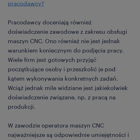
pracodawcy?
Pracodawcy doceniają również
Operator CNC może też rozwijać się w innych
doświadczenie zawodowe z zakresu obsługi
branżach. W zależności od zainteresowań,
maszyn CNC. Ono również nie jest jednak
posiadanych umiejętności i wykształcenia, ma
warunkiem koniecznym do podjęcia pracy.
szansę zajmować się kontrolą jakości,
Wiele firm jest gotowych przyjąć
projektowaniem pojazdów lub chociażby inżynierią
elektryczną.
początkujące osoby i przeszkolić je pod
kątem wykonywania konkretnych zadań.
Wciąż jednak mile widziane jest jakiekolwiek
doświadczenie związane, np. z pracą na
produkcji.
W zawodzie operatora maszyn CNC
najważniejsze są odpowiednie umiejętności i