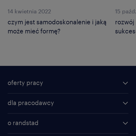
14 kwietnia 2022
15 paźd
czym jest samodoskonalenie i jaką
rozwój 
może mieć formę?
sukces
oferty pracy
dla pracodawcy
o randstad