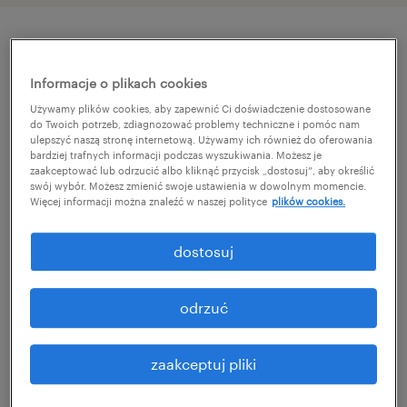
szczegóły oferty
Informacje o plikach cookies
Używamy plików cookies, aby zapewnić Ci doświadczenie dostosowane
Jesteś ekspertem w zakresie księgowości
do Twoich potrzeb, zdiagnozować problemy techniczne i pomóc nam
ulepszyć naszą stronę internetową. Używamy ich również do oferowania
produkcyjnej, masz za sobą pierwsze
bardziej trafnych informacji podczas wyszukiwania. Możesz je
zaakceptować lub odrzucić albo kliknąć przycisk „dostosuj”, aby określić
doświadczenie w zarządzaniu zespołem,
swój wybór. Możesz zmienić swoje ustawienia w dowolnym momencie.
lubisz pracować w międzynarodowym
Więcej informacji można znaleźć w naszej polityce
plików cookies.
środowisku – to ogłoszenie jest właśnie dla
dostosuj
Ciebie! Szukamy osoby, która sprawnie łączy
operacyjną wiedzę księgową z naturalnymi
odrzuć
umiejętnościami liderskimi, wspierając zespół
w codziennych wyzwaniach. Aplikuj i rozwijaj
zaakceptuj pliki
się razem z nami!