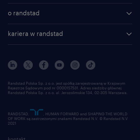
poznaj nasze usługi
nasze biura
o randstad
dlaczego randstad
złóż CV
nasza historia
centrum wiedzy
praca w amazon
kariera w randstad
Instytut Badawczy Randstad
blog randstad
работа в Польше
dołącz do nas
randstad award
kontakt
nasz świat
dla mediów
pracuj w randstad
dla dostawców
złóż CV
Randstad Polska Sp. z o.o. jest spółką zarejestrowaną w Krajowym
Rejestrze Sądowym pod nr 0000157531. Adres siedziby głównej
Randstad Polska Sp. z o.o. al. Jerozolimskie 134, 02-305 Warszawa.
RANDSTAD,
, HUMAN FORWARD and SHAPING THE WORLD
OF WORK są zastrzeżonymi znakami Randstad N.V. © Randstad N.V
2021
kontakt