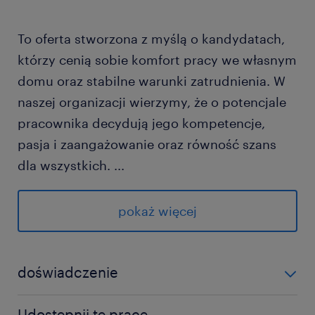
To oferta stworzona z myślą o kandydatach,
którzy cenią sobie komfort pracy we własnym
domu oraz stabilne warunki zatrudnienia. W
naszej organizacji wierzymy, że o potencjale
pracownika decydują jego kompetencje,
pasja i zaangażowanie oraz równość szans
dla wszystkich.
...
pokaż więcej
Nasz Klient jest pracodawcą równych szans i
czyni starania na rzecz dostępności miejsc
doświadczenie
pracy dla osób z niepełnosprawnościami i Ta
0-6 miesięcy
oferta pracy jest otwarta także do nich.
Udostępnij tę pracę