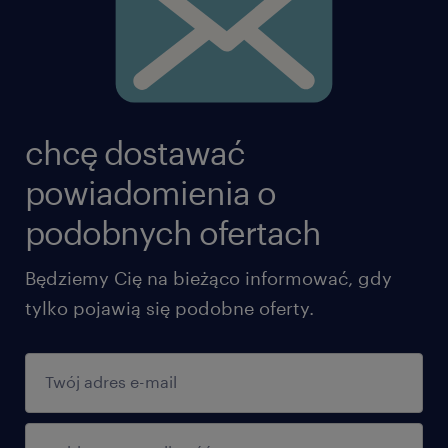
Czego możesz od nas oczekiwać?
pracę 100% zdalną
chcę dostawać
zatrudnienie w oparciu o umowę o pracę:
stałe wynagrodzenie + kwartalna nagroda
powiadomienia o
uznaniowa
podobnych ofertach
opiekę medyczną w Medicover
Będziemy Cię na bieżąco informować, gdy
kartę Multisport
tylko pojawią się podobne oferty.
wczasy pod gruszą
doładowania na platformie kafeteryjnej
mybenefit (dwa ostatnie wchodzą wraz z
wprowadzeniem ZFŚS od 1.04)