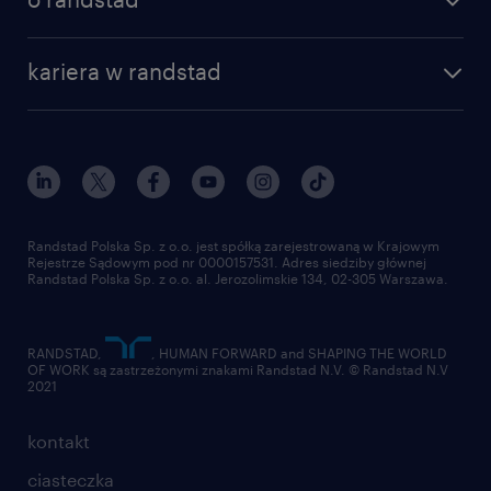
dlaczego randstad
złóż CV
Udostępnienie informacji o
nasza historia
centrum wiedzy
praca w amazon
kariera w randstad
niepełnosprawności Randstad jako
Instytut Badawczy Randstad
blog randstad
работа в Польше
administratorowi danych to wyłącznie Twoja
dołącz do nas
randstad award
kontakt
decyzja. Jeśli zdecydujesz się to zrobić,
nasz świat
dla mediów
Randstad będzie przetwarzać te dane
pracuj w randstad
dla dostawców
wyłącznie w celu ułatwienia procesu
złóż CV
rekrutacji oraz dla wypełnienia swoich
Randstad Polska Sp. z o.o. jest spółką zarejestrowaną w Krajowym
Rejestrze Sądowym pod nr 0000157531. Adres siedziby głównej
obowiązków jako pracodawcy zgodnie z
Randstad Polska Sp. z o.o. al. Jerozolimskie 134, 02-305 Warszawa.
polską ustawą o rehabilitacji zawodowej i
społecznej oraz zatrudnieniu osób
RANDSTAD,
, HUMAN FORWARD and SHAPING THE WORLD
OF WORK są zastrzeżonymi znakami Randstad N.V. © Randstad N.V
niepełnosprawnych.
2021
kontakt
Agencja zatrudnienia – nr wpisu 47
ciasteczka