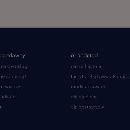
racodawcy
o randstad
 nasze usługi
nasza historia
go randstad
Instytut Badawczy Randst
um wiedzy
randstad award
andstad
dla mediów
t
dla dostawców