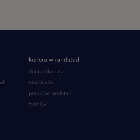
kariera w randstad
dołącz do nas
ad
nasz świat
pracuj w randstad
złóż CV