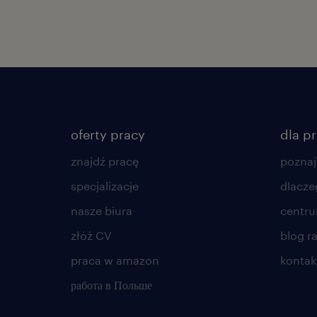
oferty pracy
dla p
znajdź pracę
poznaj
specjalizacje
dlacze
nasze biura
centr
złóż CV
blog r
praca w amazon
kontak
работа в Польше