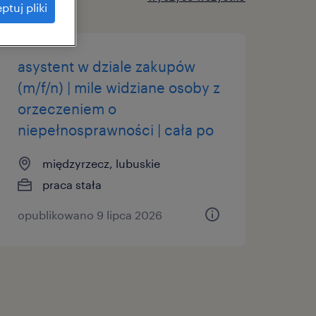
ptuj pliki
asystent w dziale zakupów
(m/f/n) | mile widziane osoby z
orzeczeniem o
niepełnosprawności | cała po
międzyrzecz, lubuskie
praca stała
opublikowano 9 lipca 2026