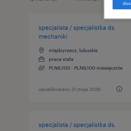
dos
specjalista / specjalistka ds.
mechaniki
międzyrzecz, lubuskie
praca stała
PLN6,100 - PLN9,100 miesięcznie
opublikowano 21 maja 2026
specjalista / specjalistka ds.