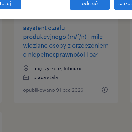
tosuj
odrzuć
zaakce
asystent działu
produkcyjnego (m/f/n) | mile
widziane osoby z orzeczeniem
o niepełnosprawności | cał
międzyrzecz, lubuskie
praca stała
opublikowano 9 lipca 2026