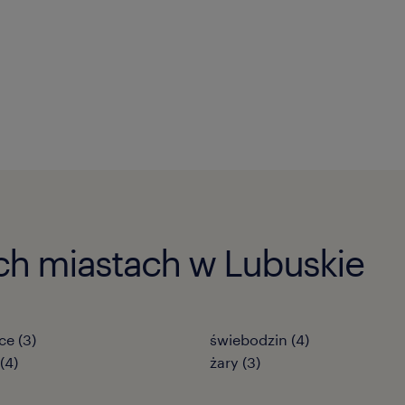
ch miastach w Lubuskie
ce
(
3
)
świebodzin
(
4
)
(
4
)
żary
(
3
)