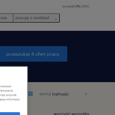
kontakt
EN
PL
UA
RU
 nas
pracuję z randstad
przeszukaj 4 ofert pracy
gnozować
ferowania
sortuj
knąć przycisk
cej informacji
wyczyść wszystko