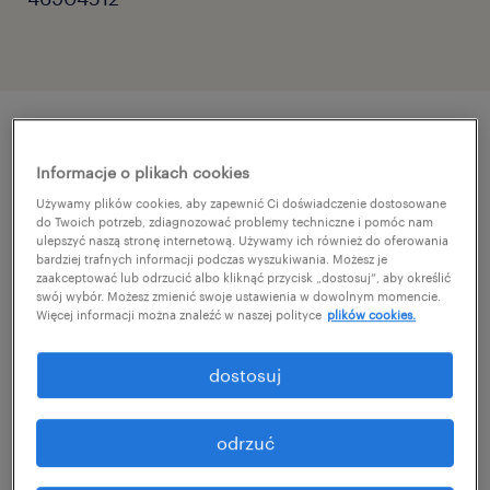
szczegóły oferty
Informacje o plikach cookies
Używamy plików cookies, aby zapewnić Ci doświadczenie dostosowane
do Twoich potrzeb, zdiagnozować problemy techniczne i pomóc nam
Chcesz być częścią zespołu, który od zera
ulepszyć naszą stronę internetową. Używamy ich również do oferowania
uruchomi najnowocześniejsze linie
bardziej trafnych informacji podczas wyszukiwania. Możesz je
zaakceptować lub odrzucić albo kliknąć przycisk „dostosuj”, aby określić
produkcyjne w Europie? Dla naszego Klienta,
swój wybór. Możesz zmienić swoje ustawienia w dowolnym momencie.
Więcej informacji można znaleźć w naszej polityce
plików cookies.
polecanego pracodawcy - firmy Velvet
CARE, poszukujemy osób, które chcą
dostosuj
budować fundament zespołu technicznego w
nowo powstającej, ultranowoczesnej fabryce
odrzuć
w Sulęcinie.