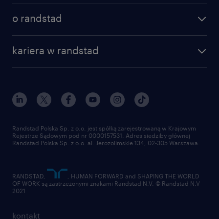
poznaj nasze usługi
nasze biura
o randstad
dlaczego randstad
złóż CV
nasza historia
centrum wiedzy
praca w amazon
kariera w randstad
Instytut Badawczy Randstad
blog randstad
работа в Польше
dołącz do nas
randstad award
kontakt
nasz świat
dla mediów
pracuj w randstad
dla dostawców
złóż CV
Randstad Polska Sp. z o.o. jest spółką zarejestrowaną w Krajowym
Rejestrze Sądowym pod nr 0000157531. Adres siedziby głównej
Randstad Polska Sp. z o.o. al. Jerozolimskie 134, 02-305 Warszawa.
RANDSTAD,
, HUMAN FORWARD and SHAPING THE WORLD
OF WORK są zastrzeżonymi znakami Randstad N.V. © Randstad N.V
2021
kontakt