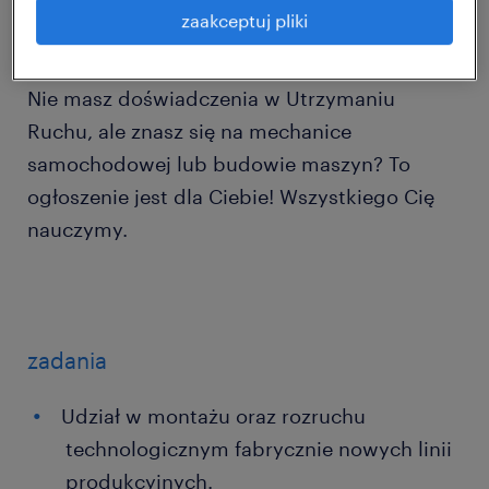
zaakceptuj pliki
Nie masz doświadczenia w Utrzymaniu
Ruchu, ale znasz się na mechanice
samochodowej lub budowie maszyn? To
ogłoszenie jest dla Ciebie! Wszystkiego Cię
nauczymy.
zadania
Udział w montażu oraz rozruchu
technologicznym fabrycznie nowych linii
produkcyjnych.