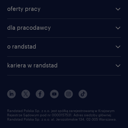
oferty pracy
znajdź pracę
dla pracodawcy
specjalizacje
poznaj nasze usługi
nasze biura
o randstad
dlaczego randstad
złóż CV
nasza historia
centrum wiedzy
praca w amazon
kariera w randstad
Instytut Badawczy Randstad
blog randstad
работа в Польше
dołącz do nas
randstad award
kontakt
nasz świat
dla mediów
pracuj w randstad
dla dostawców
złóż CV
Randstad Polska Sp. z o.o. jest spółką zarejestrowaną w Krajowym
Rejestrze Sądowym pod nr 0000157531. Adres siedziby głównej
Randstad Polska Sp. z o.o. al. Jerozolimskie 134, 02-305 Warszawa.