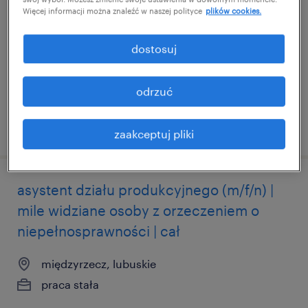
Więcej informacji można znaleźć w naszej polityce
plików cookies.
międzyrzecz, lubuskie
praca stała
dostosuj
PLN6,100 - PLN9,100 miesięcznie
odrzuć
opublikowano 21 maja 2026
zaakceptuj pliki
asystent działu produkcyjnego (m/f/n) |
mile widziane osoby z orzeczeniem o
niepełnosprawności | cał
międzyrzecz, lubuskie
praca stała