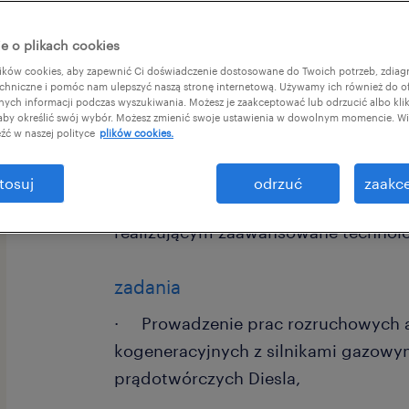
e o plikach cookies
ków cookies, aby zapewnić Ci doświadczenie dostosowane do Twoich potrzeb, zdia
chniczne i pomóc nam ulepszyć naszą stronę internetową. Używamy ich również do o
afnych informacji podczas wyszukiwania. Możesz je zaakceptować lub odrzucić albo kli
 aby określić swój wybór. Możesz zmienić swoje ustawienia w dowolnym momencie. Wię
Dla naszego Klienta, eksperta w dos
źć w naszej polityce
plików cookies.
rozwiązań dla sektora energetycznego
poszukujemy osoby na stanowisko: 
tosuj
odrzuć
zaakce
Automatyczki . To szansa na rozwój 
realizującym zaawansowane technolog
zadania
· Prowadzenie prac rozruchowych 
kogeneracyjnych z silnikami gazowy
prądotwórczych Diesla,