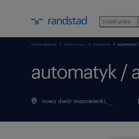
znajdź pracę
strona główna
oferty pracy
inżynieria
automatyk /
automatyk / 
nowy dwór mazowiecki
,
mazowieck