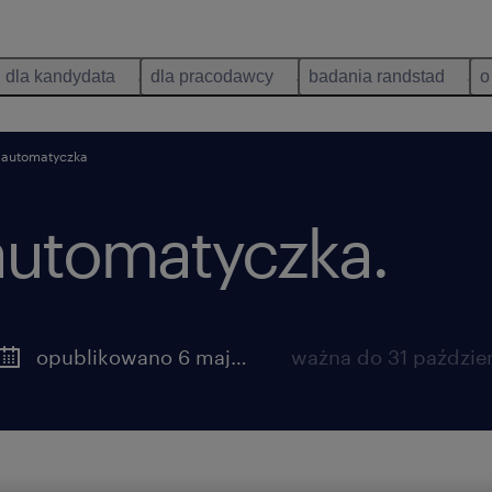
dla kandydata
dla pracodawcy
badania randstad
o
 automatyczka
automatyczka.
ie
opublikowano 6 maja 2026