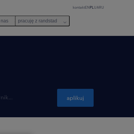
kontakt
EN
PL
UA
RU
 nas
pracuję z randstad
ważna do 31 października 2026
aplikuj