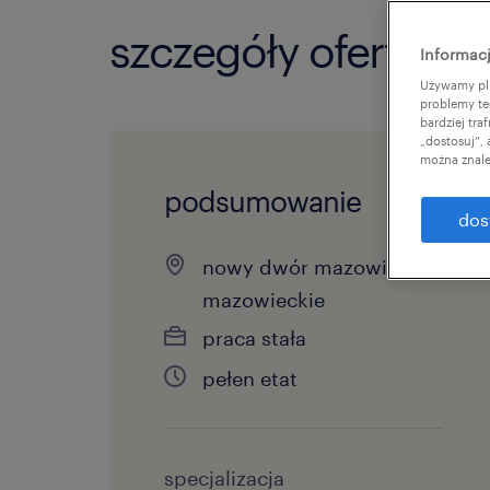
szczegóły oferty
Informacj
Używamy pli
problemy te
bardziej tr
„dostosuj”,
można znale
podsumowanie
dos
nowy dwór mazowiecki,
mazowieckie
praca stała
pełen etat
specjalizacja