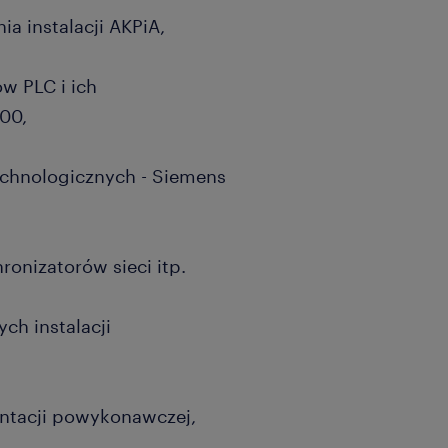
 instalacji AKPiA,
w PLC i ich
00,
echnologicznych - Siemens
onizatorów sieci itp.
h instalacji
tacji powykonawczej,