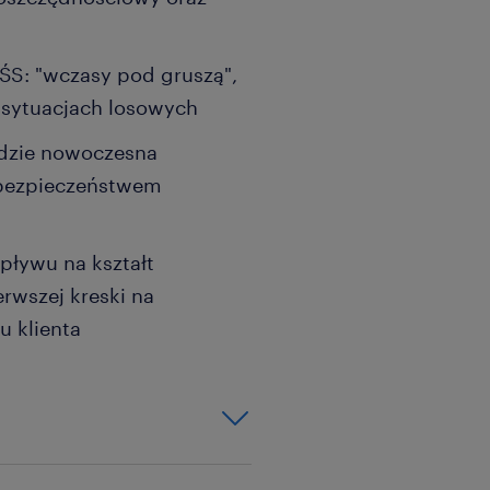
ŚS: "wczasy pod gruszą",
w sytuacjach losowych
gdzie nowoczesna
m bezpieczeństwem
pływu na kształt
rwszej kreski na
u klienta