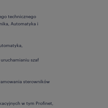
go technicznego
onika, Automatyka i
utomatyka,
uruchamianiu szaf
ramowania sterowników
cyjnych w tym Profinet,