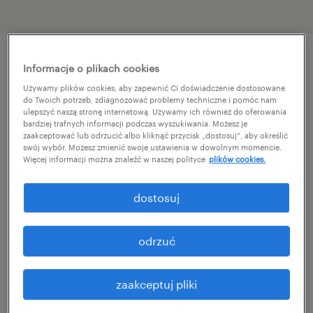
Informacje o plikach cookies
szczegóły oferty
Używamy plików cookies, aby zapewnić Ci doświadczenie dostosowane
do Twoich potrzeb, zdiagnozować problemy techniczne i pomóc nam
ulepszyć naszą stronę internetową. Używamy ich również do oferowania
Join Our Team as a Customer Care Advisor
bardziej trafnych informacji podczas wyszukiwania. Możesz je
zaakceptować lub odrzucić albo kliknąć przycisk „dostosuj”, aby określić
with Catalan and Spanish! 🌍
swój wybór. Możesz zmienić swoje ustawienia w dowolnym momencie.
Więcej informacji można znaleźć w naszej polityce
plików cookies.
Join the team as a Customer Care Advisor
dostosuj
and support one of the leaders in the global
service industry!
odrzuć
Is your passion for exceptional service as
zaakceptuj pliki
strong as your language skills? If you dream
of a career where every day is a journey and