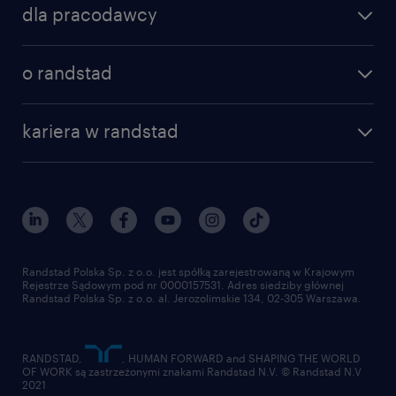
dla pracodawcy
specjalizacje
poznaj nasze usługi
nasze biura
o randstad
dlaczego randstad
złóż CV
nasza historia
centrum wiedzy
praca w amazon
kariera w randstad
Instytut Badawczy Randstad
blog randstad
работа в Польше
dołącz do nas
randstad award
kontakt
nasz świat
dla mediów
pracuj w randstad
dla dostawców
złóż CV
Randstad Polska Sp. z o.o. jest spółką zarejestrowaną w Krajowym
Rejestrze Sądowym pod nr 0000157531. Adres siedziby głównej
Randstad Polska Sp. z o.o. al. Jerozolimskie 134, 02-305 Warszawa.
RANDSTAD,
, HUMAN FORWARD and SHAPING THE WORLD
OF WORK są zastrzeżonymi znakami Randstad N.V. © Randstad N.V
2021