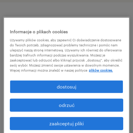
szczegóły oferty
Informacje o plikach cookies
Masz podobne doświadczenie zawodowe i
Używamy plików cookies, aby zapewnić Ci doświadczenie dostosowane
do Twoich potrzeb, zdiagnozować problemy techniczne i pomóc nam
komunikujesz się biegle w j.angielskim?
ulepszyć naszą stronę internetową. Używamy ich również do oferowania
bardziej trafnych informacji podczas wyszukiwania. Możesz je
Mamy dla Ciebie świetną ofertę pracy w
zaakceptować lub odrzucić albo kliknąć przycisk „dostosuj”, aby określić
Poznaniu! Nie zwlekaj - aplikuj!
swój wybór. Możesz zmienić swoje ustawienia w dowolnym momencie.
Więcej informacji można znaleźć w naszej polityce
plików cookies.
zadania
dostosuj
Wsparcie techniczne (1st line support):
odrzuć
obsługa zgłoszeń (ticketów) w systemach
finansowych oraz rozwiązywanie błędów
zaakceptuj pliki
systemowych