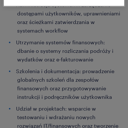
Administracja systemami: zarządzanie
dostępami użytkowników, uprawnieniami
oraz ścieżkami zatwierdzania w
systemach workflow
Utrzymanie systemów finansowych:
dbanie o systemy rozliczania podróży i
wydatków oraz e-fakturowanie
Szkolenia i dokumentacja: prowadzenie
globalnych szkoleń dla zespołów
finansowych oraz przygotowywanie
instrukcji i podręczników użytkownika
Udział w projektach: wsparcie w
testowaniu i wdrażaniu nowych
rozwiązań IT/finansowych oraz tworzenie