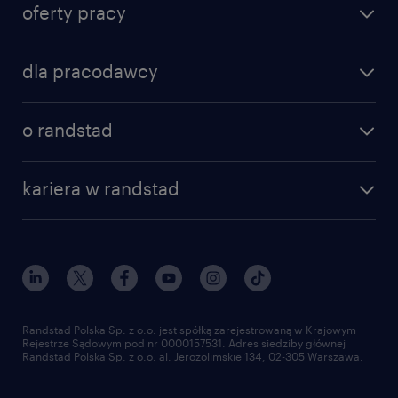
oferty pracy
znajdź pracę
dla pracodawcy
specjalizacje
poznaj nasze usługi
nasze biura
o randstad
dlaczego randstad
złóż CV
nasza historia
centrum wiedzy
praca w amazon
kariera w randstad
Instytut Badawczy Randstad
blog randstad
работа в Польше
dołącz do nas
randstad award
kontakt
nasz świat
dla mediów
pracuj w randstad
dla dostawców
złóż CV
Randstad Polska Sp. z o.o. jest spółką zarejestrowaną w Krajowym
Rejestrze Sądowym pod nr 0000157531. Adres siedziby głównej
Randstad Polska Sp. z o.o. al. Jerozolimskie 134, 02-305 Warszawa.