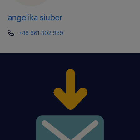
angelika siuber
+48 661 302 959