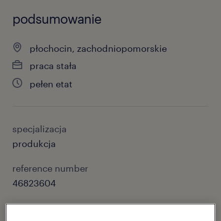
podsumowanie
płochocin, zachodniopomorskie
praca stała
pełen etat
specjalizacja
produkcja
reference number
46823604