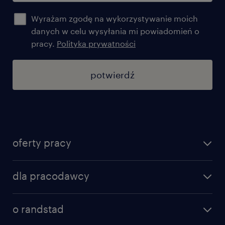
Wyrażam zgodę na wykorzystywanie moich
danych w celu wysyłania mi powiadomień o
pracy.
Polityka prywatności
potwierdź
oferty pracy
znajdź pracę
dla pracodawcy
specjalizacje
poznaj nasze usługi
nasze biura
o randstad
dlaczego randstad
złóż CV