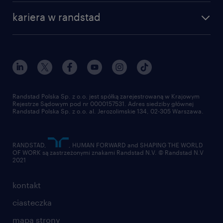
nasza historia
centrum wiedzy
praca w amazon
kariera w randstad
Instytut Badawczy Randstad
blog randstad
работа в Польше
dołącz do nas
randstad award
kontakt
nasz świat
dla mediów
pracuj w randstad
dla dostawców
złóż CV
Randstad Polska Sp. z o.o. jest spółką zarejestrowaną w Krajowym
Rejestrze Sądowym pod nr 0000157531. Adres siedziby głównej
Randstad Polska Sp. z o.o. al. Jerozolimskie 134, 02-305 Warszawa.
RANDSTAD,
, HUMAN FORWARD and SHAPING THE WORLD
OF WORK są zastrzeżonymi znakami Randstad N.V. © Randstad N.V
2021
kontakt
ciasteczka
mapa strony