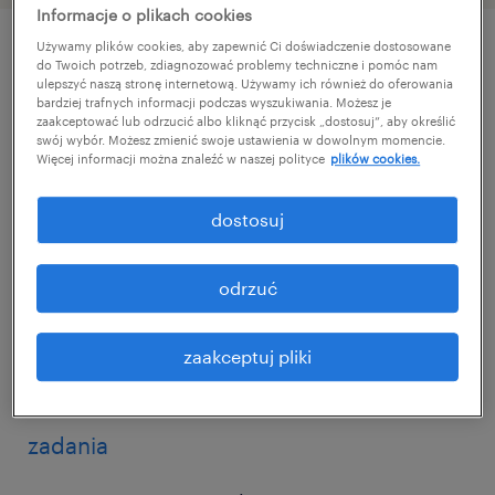
Informacje o plikach cookies
Używamy plików cookies, aby zapewnić Ci doświadczenie dostosowane
do Twoich potrzeb, zdiagnozować problemy techniczne i pomóc nam
szczegóły oferty
ulepszyć naszą stronę internetową. Używamy ich również do oferowania
bardziej trafnych informacji podczas wyszukiwania. Możesz je
zaakceptować lub odrzucić albo kliknąć przycisk „dostosuj”, aby określić
swój wybór. Możesz zmienić swoje ustawienia w dowolnym momencie.
Dla naszego Klienta, międzynarodowego
Więcej informacji można znaleźć w naszej polityce
plików cookies.
lidera w branży elektrotechnicznej i
nowoczesnych systemów przesyłu energii,
dostosuj
poszukujemy doświadczonej i ambitnej
osoby na stanowisko Inżyniera procesu. Jeśli
odrzuć
chcesz mieć realny wpływ na optymalizację
produkcji w nowoczesnym parku
zaakceptuj pliki
maszynowym, ta oferta jest dla Ciebie.
zadania