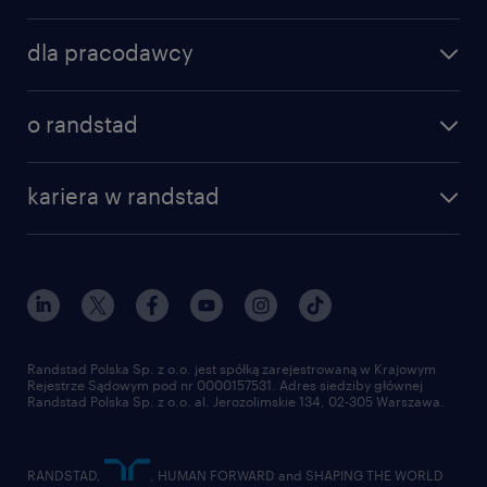
znajdź pracę
dla pracodawcy
specjalizacje
poznaj nasze usługi
nasze biura
o randstad
dlaczego randstad
złóż CV
nasza historia
centrum wiedzy
praca w amazon
kariera w randstad
Instytut Badawczy Randstad
blog randstad
работа в Польше
dołącz do nas
randstad award
kontakt
nasz świat
dla mediów
pracuj w randstad
dla dostawców
złóż CV
Randstad Polska Sp. z o.o. jest spółką zarejestrowaną w Krajowym
Rejestrze Sądowym pod nr 0000157531. Adres siedziby głównej
Randstad Polska Sp. z o.o. al. Jerozolimskie 134, 02-305 Warszawa.
RANDSTAD,
, HUMAN FORWARD and SHAPING THE WORLD