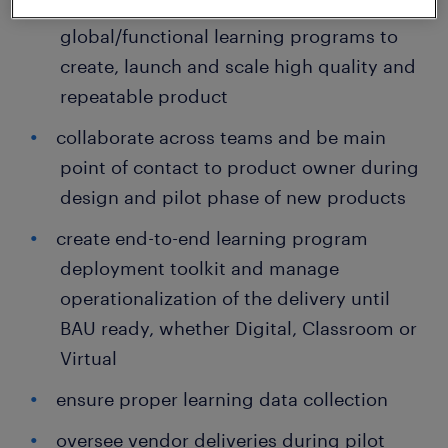
partner with learning teams designing
global/functional learning programs to
create, launch and scale high quality and
repeatable product
collaborate across teams and be main
point of contact to product owner during
design and pilot phase of new products
create end-to-end learning program
deployment toolkit and manage
operationalization of the delivery until
BAU ready, whether Digital, Classroom or
Virtual
ensure proper learning data collection
oversee vendor deliveries during pilot