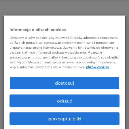
szczegóły oferty
Informacje o plikach cookies
Do you have expert knowledge of L&D
Używamy plików cookies, aby zapewnić Ci doświadczenie dostosowane
do Twoich potrzeb, zdiagnozować problemy techniczne i pomóc nam
processes, LMS systems, and experience in
ulepszyć naszą stronę internetową. Używamy ich również do oferowania
bardziej trafnych informacji podczas wyszukiwania. Możesz je
managing implementation projects? We are
zaakceptować lub odrzucić albo kliknąć przycisk „dostosuj”, aby określić
swój wybór. Możesz zmienić swoje ustawienia w dowolnym momencie.
looking for an analytical, continuous
Więcej informacji można znaleźć w naszej polityce
plików cookies.
improvement-minded individual who will be
responsible for operational excellence and
dostosuj
standardization across global learning
programs.
odrzuć
your tasks
zaakceptuj pliki