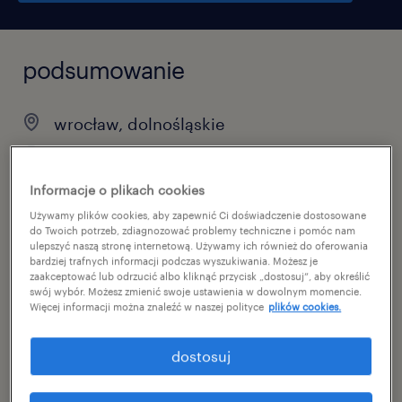
podsumowanie
wrocław, dolnośląskie
praca stała
pełen etat
Informacje o plikach cookies
Używamy plików cookies, aby zapewnić Ci doświadczenie dostosowane
do Twoich potrzeb, zdiagnozować problemy techniczne i pomóc nam
ulepszyć naszą stronę internetową. Używamy ich również do oferowania
bardziej trafnych informacji podczas wyszukiwania. Możesz je
specjalizacja
zaakceptować lub odrzucić albo kliknąć przycisk „dostosuj”, aby określić
swój wybór. Możesz zmienić swoje ustawienia w dowolnym momencie.
budownictwo / architektura
Więcej informacji można znaleźć w naszej polityce
plików cookies.
reference number
dostosuj
46879232