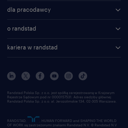
Samodzielność, odpowiedzialność oraz
znajdź pracę
dla pracodawcy
ukierunkowanie na realizację założonych
specjalizacje
celów
poznaj nasze usługi
nasze biura
o randstad
Dobra znajomość pakietu MS Office
dlaczego randstad
złóż CV
(dodatkowym atutem będzie znajomość
nasza historia
centrum wiedzy
praca w amazon
kariera w randstad
oprogramowania typu AutoCAD)
Instytut Badawczy Randstad
blog randstad
работа в Польше
Posiadanie prawa jazdy kat. B
dołącz do nas
randstad award
kontakt
nasz świat
dla mediów
Agencja zatrudnienia – nr wpisu 47
pracuj w randstad
dla dostawców
złóż CV
ta oferta pracy przeznaczona jest dla osób
Randstad Polska Sp. z o.o. jest spółką zarejestrowaną w Krajowym
Rejestrze Sądowym pod nr 0000157531. Adres siedziby głównej
powyżej 18 roku życia
Randstad Polska Sp. z o.o. al. Jerozolimskie 134, 02-305 Warszawa.
oferujemy
RANDSTAD,
, HUMAN FORWARD and SHAPING THE WORLD
OF WORK są zastrzeżonymi znakami Randstad N.V. © Randstad N.V