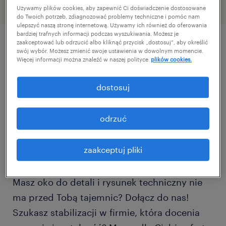
Używamy plików cookies, aby zapewnić Ci doświadczenie dostosowane
do Twoich potrzeb, zdiagnozować problemy techniczne i pomóc nam
ulepszyć naszą stronę internetową. Używamy ich również do oferowania
bardziej trafnych informacji podczas wyszukiwania. Możesz je
zaakceptować lub odrzucić albo kliknąć przycisk „dostosuj”, aby określić
swój wybór. Możesz zmienić swoje ustawienia w dowolnym momencie.
szczegóły oferty
Więcej informacji można znaleźć w naszej polityce
plików cookies.
Kontroler Jakości z umiejętnością
dostosuj
czytania rysunku technicznego (k/m)
odrzuć
Lokalizacja: Kostrzyn nad Odrą
System pracy: 2 zmiany
zaakceptuj pliki
(poniedziałek – piątek)
Masz oko do detali i rysunek techniczny nie
ma przed Tobą tajemnic? Dołącz do nas!
Szukasz stabilizacji w firmie, która docenia