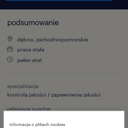
podsumowanie
dębno, zachodniopomorskie
praca stała
pełen etat
specjalizacja
kontrola jakości / zapewnienie jakości
reference number
46904242
Informacje o plikach cookies