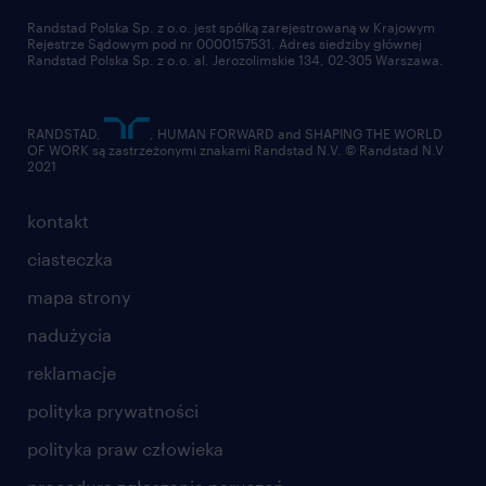
złóż CV
Randstad Polska Sp. z o.o. jest spółką zarejestrowaną w Krajowym
Rejestrze Sądowym pod nr 0000157531. Adres siedziby głównej
Randstad Polska Sp. z o.o. al. Jerozolimskie 134, 02-305 Warszawa.
RANDSTAD,
, HUMAN FORWARD and SHAPING THE WORLD
OF WORK są zastrzeżonymi znakami Randstad N.V. © Randstad N.V
2021
kontakt
ciasteczka
mapa strony
nadużycia
reklamacje
polityka prywatności
polityka praw człowieka