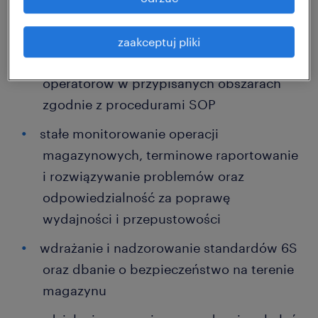
biznesowymi, zapewniając ciągłość
operacyjną i realizację celów
zaakceptuj pliki
standaryzowanie i nadzorowanie pracy
operatorów w przypisanych obszarach
zgodnie z procedurami SOP
stałe monitorowanie operacji
magazynowych, terminowe raportowanie
i rozwiązywanie problemów oraz
odpowiedzialność za poprawę
wydajności i przepustowości
wdrażanie i nadzorowanie standardów 6S
oraz dbanie o bezpieczeństwo na terenie
magazynu