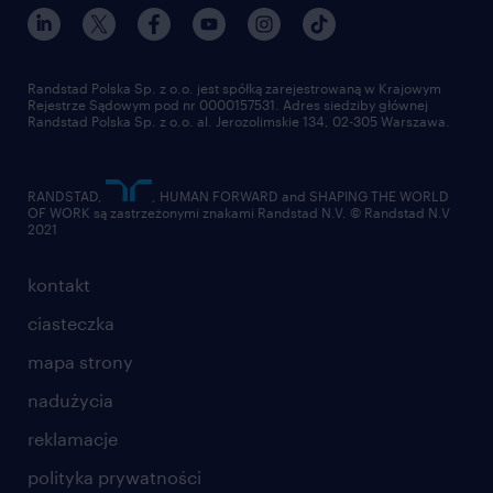
nasz świat
dla mediów
pracuj w randstad
dla dostawców
złóż CV
Randstad Polska Sp. z o.o. jest spółką zarejestrowaną w Krajowym
Rejestrze Sądowym pod nr 0000157531. Adres siedziby głównej
Randstad Polska Sp. z o.o. al. Jerozolimskie 134, 02-305 Warszawa.
RANDSTAD,
, HUMAN FORWARD and SHAPING THE WORLD
OF WORK są zastrzeżonymi znakami Randstad N.V. © Randstad N.V
2021
kontakt
ciasteczka
mapa strony
nadużycia
reklamacje
polityka prywatności