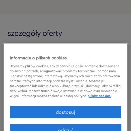
szczegóły oferty
W związku z rozwojem struktur naszego
Informacje o plikach cookies
klienta poszukujemy wielu osób na role Team
Używamy plików cookies, aby zapewnić Ci doświadczenie dostosowane
Lidera_Liderki magazynu. Poszukujemy wielu
do Twoich potrzeb, zdiagnozować problemy techniczne i pomóc nam
osób na to stanowisko, nie zastanawiaj się
ulepszyć naszą stronę internetową. Używamy ich również do oferowania
bardziej trafnych informacji podczas wyszukiwania. Możesz je
tylko zaaplikuj:)
zaakceptować lub odrzucić albo kliknąć przycisk „dostosuj”, aby określić
swój wybór. Możesz zmienić swoje ustawienia w dowolnym momencie.
Więcej informacji można znaleźć w naszej polityce
plików cookies.
zadania
dostosuj
planowanie obecności oraz przydzielanie
zadań zespołowi zgodnie z potrzebami
odrzuć