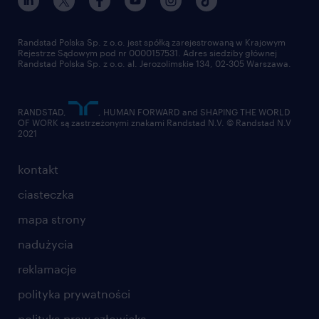
pracuj w randstad
dla dostawców
złóż CV
Randstad Polska Sp. z o.o. jest spółką zarejestrowaną w Krajowym
Rejestrze Sądowym pod nr 0000157531. Adres siedziby głównej
Randstad Polska Sp. z o.o. al. Jerozolimskie 134, 02-305 Warszawa.
RANDSTAD,
, HUMAN FORWARD and SHAPING THE WORLD
OF WORK są zastrzeżonymi znakami Randstad N.V. © Randstad N.V
2021
kontakt
ciasteczka
mapa strony
nadużycia
reklamacje
polityka prywatności
polityka praw człowieka