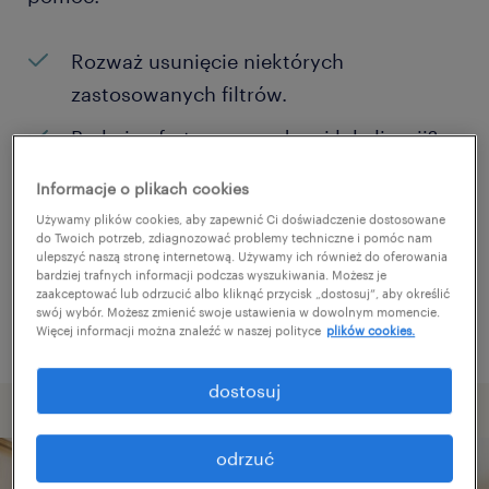
Rozważ usunięcie niektórych
zastosowanych filtrów.
Brakuje ofert pracy w danej lokalizacji?
Rozważ zwiększenie obszaru
Informacje o plikach cookies
poszukiwań?
Używamy plików cookies, aby zapewnić Ci doświadczenie dostosowane
do Twoich potrzeb, zdiagnozować problemy techniczne i pomóc nam
Zmień nazwę stanowiska albo słowa
ulepszyć naszą stronę internetową. Używamy ich również do oferowania
bardziej trafnych informacji podczas wyszukiwania. Możesz je
kluczowe i sprawdź, czy zostały zapisane
zaakceptować lub odrzucić albo kliknąć przycisk „dostosuj”, aby określić
poprawnie.
swój wybór. Możesz zmienić swoje ustawienia w dowolnym momencie.
Więcej informacji można znaleźć w naszej polityce
plików cookies.
dostosuj
odrzuć