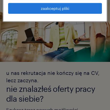
zaakceptuj pliki
u nas rekrutacja nie kończy się na CV,
lecz zaczyna.
nie znalazłeś oferty pracy
dla siebie?
Szukasz teraz nowych możliwości