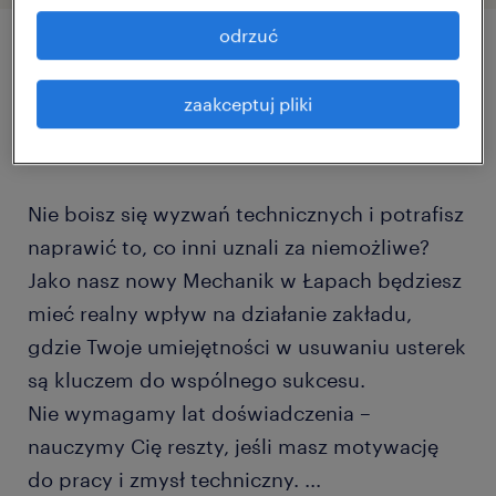
odrzuć
szczegóły oferty
zaakceptuj pliki
Nie boisz się wyzwań technicznych i potrafisz
naprawić to, co inni uznali za niemożliwe?
Jako nasz nowy Mechanik w Łapach będziesz
mieć realny wpływ na działanie zakładu,
gdzie Twoje umiejętności w usuwaniu usterek
są kluczem do wspólnego sukcesu.
Nie wymagamy lat doświadczenia –
nauczymy Cię reszty, jeśli masz motywację
do pracy i zmysł techniczny.
...