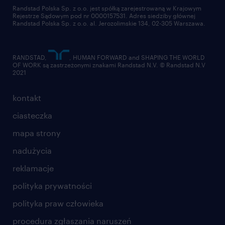
złóż CV
Randstad Polska Sp. z o.o. jest spółką zarejestrowaną w Krajowym
Rejestrze Sądowym pod nr 0000157531. Adres siedziby głównej
Randstad Polska Sp. z o.o. al. Jerozolimskie 134, 02-305 Warszawa.
RANDSTAD,
, HUMAN FORWARD and SHAPING THE WORLD
OF WORK są zastrzeżonymi znakami Randstad N.V. © Randstad N.V
2021
kontakt
ciasteczka
mapa strony
nadużycia
reklamacje
polityka prywatności
polityka praw człowieka
procedura zgłaszania naruszeń