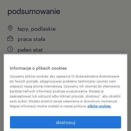
podsumowanie
łapy, podlaskie
praca stała
pełen etat
Informacje o plikach cookies
specjalizacja
Używamy plików cookies, aby zapewnić Ci doświadczenie dostosowane
do Twoich potrzeb, zdiagnozować problemy techniczne i pomóc nam
inne
ulepszyć naszą stronę internetową. Używamy ich również do oferowania
bardziej trafnych informacji podczas wyszukiwania. Możesz je
zaakceptować lub odrzucić albo kliknąć przycisk „dostosuj”, aby określić
reference number
swój wybór. Możesz zmienić swoje ustawienia w dowolnym momencie.
Więcej informacji można znaleźć w naszej polityce
plików cookies.
46934586
dostosuj