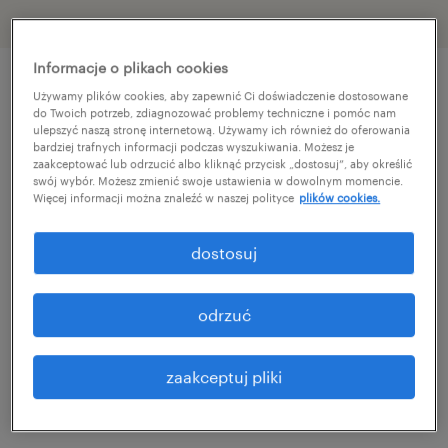
Informacje o plikach cookies
Używamy plików cookies, aby zapewnić Ci doświadczenie dostosowane
szczegóły oferty
do Twoich potrzeb, zdiagnozować problemy techniczne i pomóc nam
ulepszyć naszą stronę internetową. Używamy ich również do oferowania
bardziej trafnych informacji podczas wyszukiwania. Możesz je
zaakceptować lub odrzucić albo kliknąć przycisk „dostosuj”, aby określić
Dla naszego Klienta, renomowanej firmy z
swój wybór. Możesz zmienić swoje ustawienia w dowolnym momencie.
Więcej informacji można znaleźć w naszej polityce
plików cookies.
branży technologicznej, poszukujemy od
zaraz, osób do działu wewnętrznego do
dostosuj
przetwarzania i procesowania procedur AML.
odrzuć
Jeśli jesteś gotowy na rozwój w kierunku AML
koniecznie zapoznaj się z poniższą ofertą!
zaakceptuj pliki