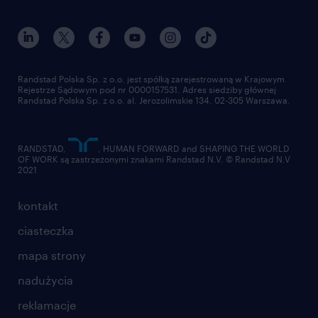
randstad award
kontakt
nasz świat
dla mediów
pracuj w randstad
dla dostawców
złóż CV
Randstad Polska Sp. z o.o. jest spółką zarejestrowaną w Krajowym
Rejestrze Sądowym pod nr 0000157531. Adres siedziby głównej
Randstad Polska Sp. z o.o. al. Jerozolimskie 134, 02-305 Warszawa.
RANDSTAD,
, HUMAN FORWARD and SHAPING THE WORLD
OF WORK są zastrzeżonymi znakami Randstad N.V. © Randstad N.V
2021
kontakt
ciasteczka
mapa strony
nadużycia
reklamacje