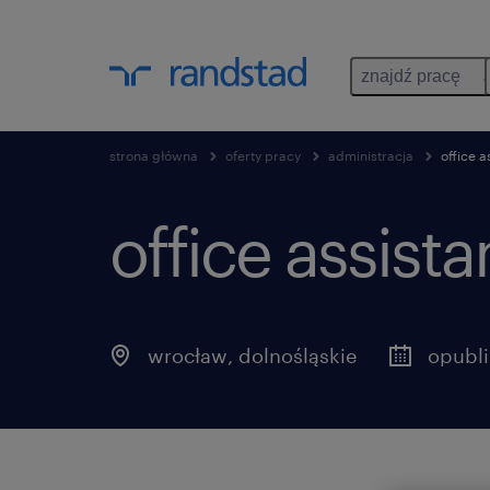
znajdź pracę
strona główna
oferty pracy
administracja
office a
office assista
wrocław
,
dolnośląskie
opubli