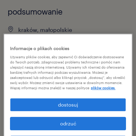
podsumowanie
kraków, małopolskie
permanent
Informacje o plikach cookies
pełen etat
Używamy plików cookies, aby zapewnić Ci doświadczenie dostosowane
do Twoich potrzeb, zdiagnozować problemy techniczne i pomóc nam
ulepszyć naszą stronę internetową. Używamy ich również do oferowania
bardziej trafnych informacji podczas wyszukiwania. Możesz je
zaakceptować lub odrzucić albo kliknąć przycisk „dostosuj”, aby określić
specjalizacja
swój wybór. Możesz zmienić swoje ustawienia w dowolnym momencie.
administration
Więcej informacji można znaleźć w naszej polityce
plików cookies.
reference number
dostosuj
47124936
odrzuć