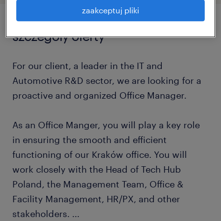
zaakceptuj pliki
szczegóły oferty
For our client, a leader in the IT and
Automotive R&D sector, we are looking for a
proactive and organized Office Manager.
As an Office Manger, you will play a key role
in ensuring the smooth and efficient
functioning of our Kraków office. You will
work closely with the Head of Tech Hub
Poland, the Management Team, Office &
Facility Management, HR/PX, and other
stakeholders.
...