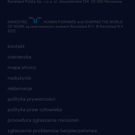
Randstad Polska Sp. z o.o. al. Jerozolimskie 134, 02-305 Warszawa.
operations,
Private medical care (Medicover),
RANDSTAD,
, HUMAN FORWARD and SHAPING THE WORLD
Sport card (Medicover),
OF WORK są zastrzeżonymi znakami Randstad N.V. © Randstad N.V
2021
The opportunity to work daily in a diverse,
kontakt
international setting.
ciasteczka
Employment agency entry number 47
mapa strony
nadużycia
this job offer is intended for people over 18
reklamacje
years of age
polityka prywatności
polityka praw człowieka
procedura zgłaszania naruszeń
zgłaszanie problemów bezpieczeństwa