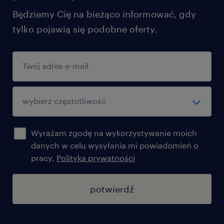
Expirience in office management, facility
Będziemy Cię na bieżąco informować, gdy
coordination or a similar business
tylko pojawią się podobne oferty.
support role,
Knowledge of MS Office and Excel,
Strong organizational and coordination
skills,
Strong interpersonal skills and enjoyment
of working with people,
Wyrażam zgodę na wykorzystywanie moich
danych w celu wysyłania mi powiadomień o
Experience in event organization and
pracy.
Polityka prywatności
vendor cooperation,
potwierdź
Proactive, service-oriented mindset with
high ownership,