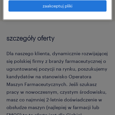
zaakceptuj pliki
szczegóły oferty
Dla naszego klienta, dynamicznie rozwijającej
się polskiej firmy z branży farmaceutycznej o
ugruntowanej pozycji na rynku, poszukujemy
kandydatów na stanowisko Operatora
Maszyn Farmaceutycznych. Jeśli szukasz
pracy w nowoczesnym, czystym środowisku,
masz co najmniej 2-letnie doświadczenie w
obsłudze maszyn (najlepiej w farmacji lub