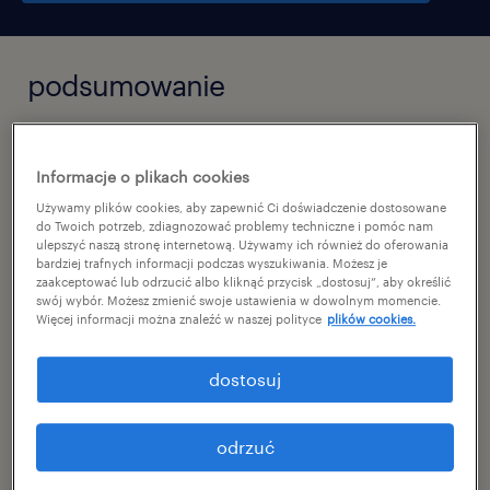
podsumowanie
nowy dwór mazowiecki, mazowieckie
Informacje o plikach cookies
PLN6,000 - PLN7,000 miesięcznie
Używamy plików cookies, aby zapewnić Ci doświadczenie dostosowane
praca stała
do Twoich potrzeb, zdiagnozować problemy techniczne i pomóc nam
ulepszyć naszą stronę internetową. Używamy ich również do oferowania
pełen etat
bardziej trafnych informacji podczas wyszukiwania. Możesz je
zaakceptować lub odrzucić albo kliknąć przycisk „dostosuj”, aby określić
swój wybór. Możesz zmienić swoje ustawienia w dowolnym momencie.
Więcej informacji można znaleźć w naszej polityce
plików cookies.
specjalizacja
dostosuj
produkcja
odrzuć
reference number
46665117