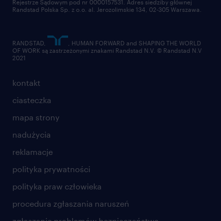
Rejestrze Sądowym pod nr 0000157531. Adres siedziby głównej
Randstad Polska Sp. z o.o. al. Jerozolimskie 134, 02-305 Warszawa.
RANDSTAD,
, HUMAN FORWARD and SHAPING THE WORLD
OF WORK są zastrzeżonymi znakami Randstad N.V. © Randstad N.V
2021
kontakt
ciasteczka
mapa strony
nadużycia
reklamacje
polityka prywatności
polityka praw człowieka
procedura zgłaszania naruszeń
zgłaszanie problemów bezpieczeństwa