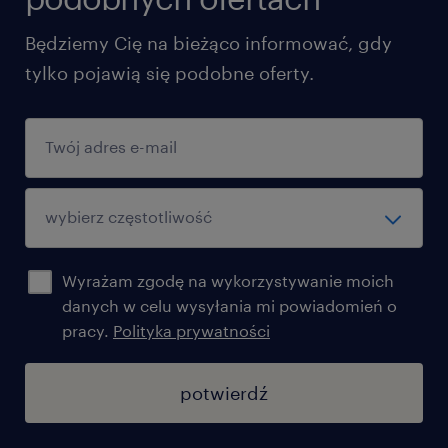
powyżej 18 roku życia
Będziemy Cię na bieżąco informować, gdy
oferujemy
tylko pojawią się podobne oferty.
zatrudnienie bezposrednio u klienta w
oparciu o umowę o pracę
pracę w stystemie 3 zmianowym
wyngrodzenie w przedziale 6000 – 6500
zł brutto (dla osób z doświadczeniem
Wyrażam zgodę na wykorzystywanie moich
możliwość negocjacji do 7000 zł brutto)
danych w celu wysyłania mi powiadomień o
premię zadaniową: 15% wypłacana co
pracy.
Polityka prywatności
miesiąc
potwierdź
dodatek za system weekendowy: + 1200 zł
brutto