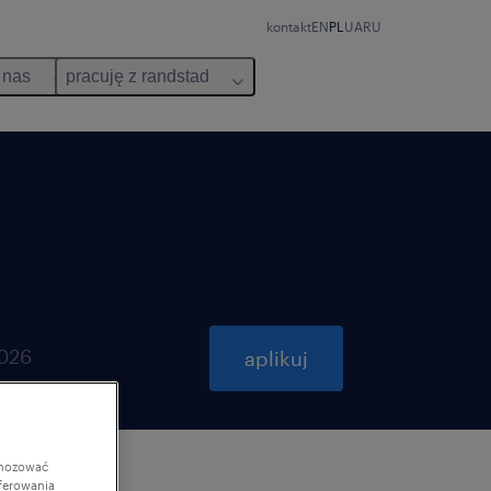
kontakt
EN
PL
UA
RU
 nas
pracuję z randstad
2026
aplikuj
gnozować
ferowania