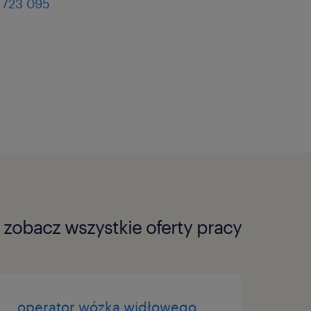
 723 095
anie i samodzielne
arii.
a gotowych produktów pod
.
stanowisku produkcyjnym.
ości przy ustawianiu
zobacz wszystkie oferty pracy
cji (będzie to Twoim
średnio wpłynie na
operator wózka widłowego