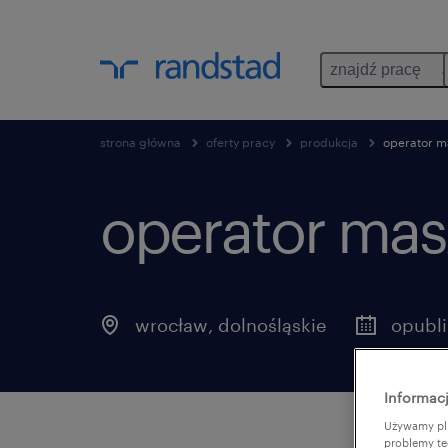
znajdź pracę
strona główna
oferty pracy
produkcja
operator m
operator mas
wrocław
,
dolnośląskie
opubl
Informacj
Używamy pli
problemy te