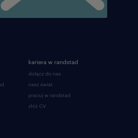
a osób powyżej 18 roku
kariera w randstad
dołącz do nas
ad
nasz świat
pracuj w randstad
złóż CV