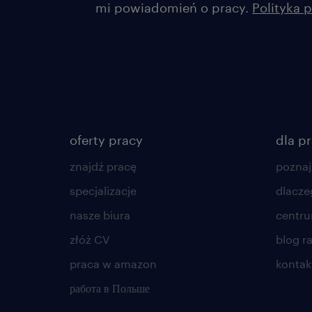
mi powiadomień o pracy.
Polityka 
oferty pracy
dla p
znajdź pracę
poznaj
specjalizacje
dlacze
nasze biura
centr
złóż CV
blog r
praca w amazon
kontak
работа в Польше