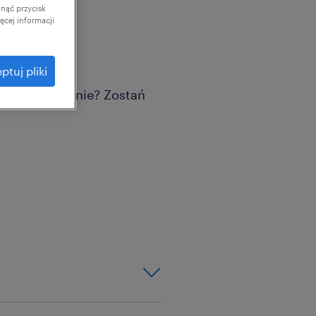
knąć przycisk
cej informacji
ptuj pliki
jał ma znaczenie? Zostań
nowoczesnym otoczeniu,
ciężkim, hałaśliwym
tywy! Dla naszego Klienta
ratora Maszyn. Trafisz do
racy, które jest oceniane
nży produkcyjnej.