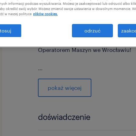
afnych informacji podczas wyszukiwania. Możesz je zaakceptować lub odrzucić albo kli
 aby określić swój wybór. Możesz zmienić swoje ustawienia w dowolnym momencie. Wię
źć w naszej polityce
plików cookies.
tosuj
odrzuć
zaakce
Szukasz pracy, w której Twój potenc
Operatorem Maszyn we Wrocławiu!
...
Szukasz stabilnego zatrudnienia w 
ale kojarzysz produkcję wyłącznie z 
pokaż więcej
przemysłem? Czas na zmianę perspek
poszukujemy osób na stanowisko Ope
bezpiecznego i czystego środowiska p
doświadczenie
jako jedno z najlepszych w całej bra
12-24 miesiące