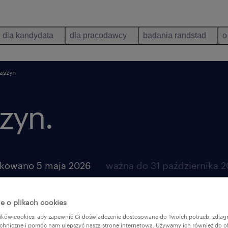
dla kandydata
dla pracodawcy
badania randstad
o
aszyn
zyn.
ikowano 5 maja 2026
ważna do 31 października 
e o plikach cookies
ków cookies, aby zapewnić Ci doświadczenie dostosowane do Twoich potrzeb, zdia
chniczne i pomóc nam ulepszyć naszą stronę internetową. Używamy ich również do o