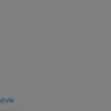
y
e + karta sportowa
j!
ga zautomatyzowanych
 ustawianie parametrów
jtyla
idłowym działaniem