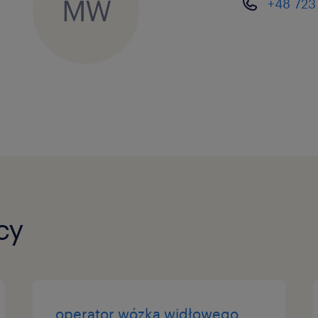
MW
+48 723
Dbaj o ciągłość pracy: diagnozow
usuwanie drobnych, bieżących aw
Kontrola jakości: wizualna ocen
kątem zgodności ze standardami
Czego oczekujemy od Ciebie?
Gotowości do pracy stojącej na 
Zmysłu technicznego i skrupulatn
cy
parametrów maszyn.
Doświadczenia w pracy na produk
dodatkowym atutem, który bezpo
wysokość wynagrodzenia!).
operator wózka widłowego