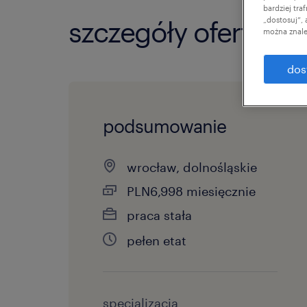
bardziej tr
„dostosuj”,
szczegóły oferty
można znale
dos
podsumowanie
wrocław, dolnośląskie
PLN6,998 miesięcznie
praca stała
pełen etat
specjalizacja