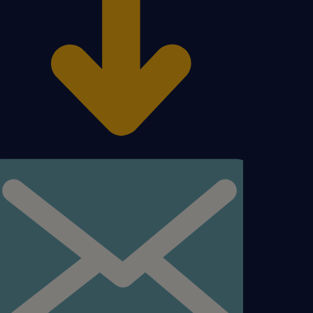
go za jedno z najlepszych
la Ciebie i Twoich
towych (karta sportowa).
 żywieniowych, które
enne posiłki.
trakcyjnych zniżek na
tegracyjnych po pracy
ościowych na różne okazje.