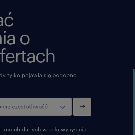
jest ciężki przemysł!), uznawane
w regionie.
ać
Prywatnej opieki medycznej d
ia o
bliskich.
Dofinansowania do zajęć spor
fertach
Smacznych benefitów: bonów
możesz wykorzystać na codzi
dy tylko pojawią się podobne
Dodatkowych oszczędności: a
firmowe produkty i usługi.
Dobrej atmosfery: spotkań in
oraz miłych paczek okoliczn
Agencja zatrudnienia – nr wpisu 47
 moich danych w celu wysyłania