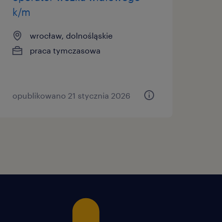
- zależy nam na osobach,
k/m
acy ma znaczenie.
wrocław, dolnośląskie
praca tymczasowa
enia podstawowego do
ka zależy od Twojego
opublikowano 21 stycznia 2026
).
sięcznych wynoszących
ego zatrudnienia u
ZUS, gwarantowany płatny
).
aznego środowiska (to nie