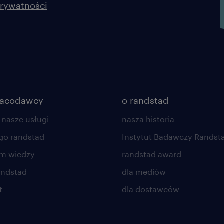
prywatności
ta oferta pracy przeznaczona jest dl
życia
#talentcenter
racodawcy
o randstad
 nasze usługi
nasza historia
go randstad
Instytut Badawczy Randst
um wiedzy
randstad award
andstad
dla mediów
t
dla dostawców