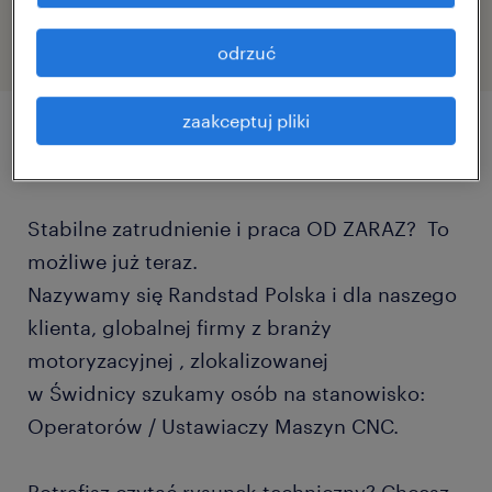
odrzuć
zaakceptuj pliki
szczegóły oferty
Stabilne zatrudnienie i praca OD ZARAZ? To
możliwe już teraz.
Nazywamy się Randstad Polska i dla naszego
klienta, globalnej firmy z branży
motoryzacyjnej , zlokalizowanej
w Świdnicy szukamy osób na stanowisko:
Operatorów / Ustawiaczy Maszyn CNC.