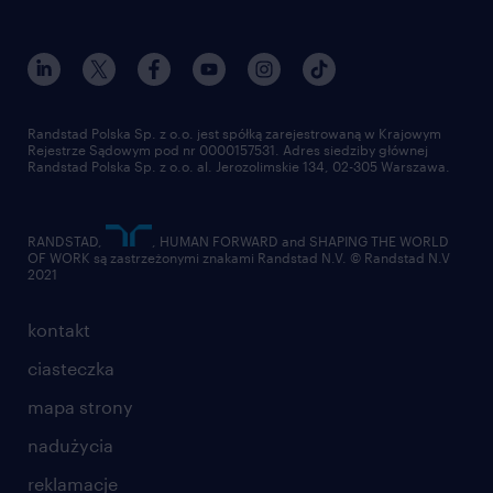
dołącz do nas
randstad award
kontakt
nasz świat
dla mediów
pracuj w randstad
dla dostawców
złóż CV
Randstad Polska Sp. z o.o. jest spółką zarejestrowaną w Krajowym
Rejestrze Sądowym pod nr 0000157531. Adres siedziby głównej
Randstad Polska Sp. z o.o. al. Jerozolimskie 134, 02-305 Warszawa.
RANDSTAD,
, HUMAN FORWARD and SHAPING THE WORLD
OF WORK są zastrzeżonymi znakami Randstad N.V. © Randstad N.V
2021
kontakt
ciasteczka
mapa strony
nadużycia
reklamacje