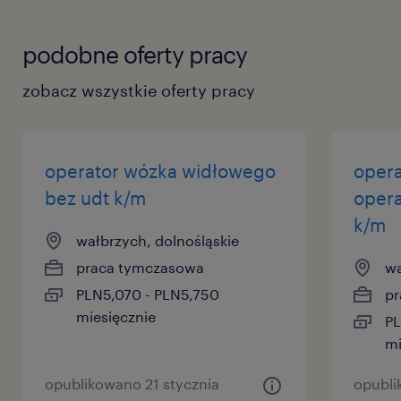
Podaj dalej – pomóż komuś znaleźć lepszą
podobne oferty pracy
pracę.
zobacz wszystkie oferty pracy
Agencja zatrudnienia – nr wpisu 47
operator wózka widłowego
opera
bez udt k/m
oper
ta oferta pracy przeznaczona jest dla osób
k/m
wałbrzych, dolnośląskie
powyżej 18 roku życia
praca tymczasowa
wa
oferujemy
PLN5,070 - PLN5,750
pr
miesięcznie
PL
Podstawa: 5 000 - 7 300 zł brutto
mi
(zależnie od tego, co potrafisz).
opublikowano 21 stycznia
opubli