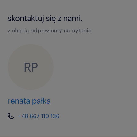
oczekujemy
skontaktuj się z nami.
Wykształcenie: minimum zawodowe
z chęcią odpowiemy na pytania.
(preferowane techniczne: obróbka
skrawaniem, tokarstwo, szlifierstwo,
frezerstwo).
RP
Doświadczenie: minimum rok przy
maszynach CNC lub 2 lata w przemyśle
metalowym.
renata pałka
Umiejętności: bardzo dobra znajomość
rysunku technicznego.
+48 667 110 136
Praca jest "na już"! 🏃‍♂️