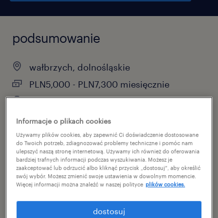
podsumowanie
wałbrzych, dolnośląskie
PLN5,000 - PLN7,300 miesięcznie
praca stała
pełen etat
Informacje o plikach cookies
Używamy plików cookies, aby zapewnić Ci doświadczenie dostosowane
do Twoich potrzeb, zdiagnozować problemy techniczne i pomóc nam
ulepszyć naszą stronę internetową. Używamy ich również do oferowania
bardziej trafnych informacji podczas wyszukiwania. Możesz je
specjalizacja
zaakceptować lub odrzucić albo kliknąć przycisk „dostosuj”, aby określić
produkcja
swój wybór. Możesz zmienić swoje ustawienia w dowolnym momencie.
Więcej informacji można znaleźć w naszej polityce
plików cookies.
reference number
dostosuj
46878893